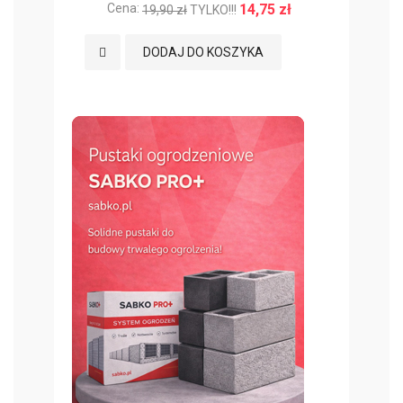
Cena:
14,75 zł
Ce
19,90 zł
TYLKO!!!
Dodaj do Ulubionych
Doda
DODAJ DO KOSZYKA