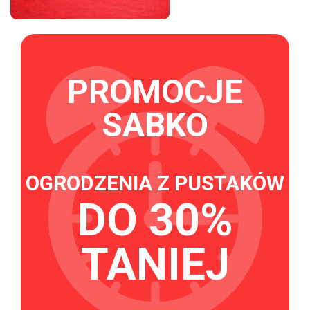
PROMOCJE
SABKO
OGRODZENIA Z PUSTAKÓW
DO 30%
TANIEJ