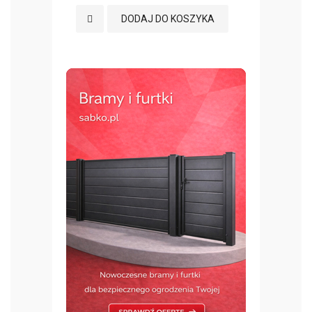
Dodaj do Ulubionych
Dodaj 
DODAJ DO KOSZYKA