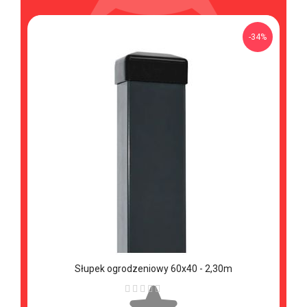
%
-34%
Słupek ogrodzeniowy 60x40 - 2,30m
Ocena: