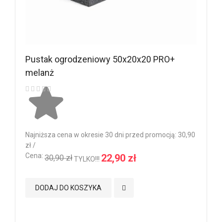
Pustak ogrodzeniowy 50x20x20 PRO+
Pu
melanż
me
Ocena:
Oce
Najniższa cena w okresie 30 dni przed promocją: 30,90
Naj
zł /
zł /
Cena:
Ce
22,90 zł
30,90 zł
TYLKO!!!
Dodaj do Ulubionych
DODAJ DO KOSZYKA