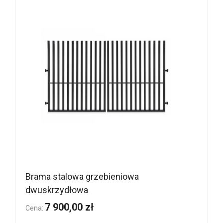
Brama stalowa grzebieniowa
Pr
dwuskrzydłowa
Naj
949
7 900,00 zł
Cena:
Ce