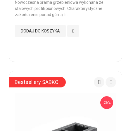
Nowoczesna brama grzebieniowa wykonana ze
Pr
stalowych profili pionowych. Charakterystyczne
now
zakończenie ponad górną li...
min
Dodaj do Ulubionych
DODAJ DO KOSZYKA
Bestsellery SABKO
-26%