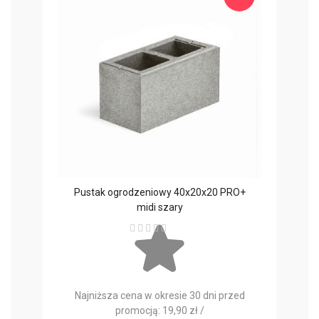
Pustak ogrodzeniowy 40x20x20 PRO+
Pust
midi szary
Ocena:
Najniższa cena w okresie 30 dni przed
Najni
promocją: 19,90 zł /