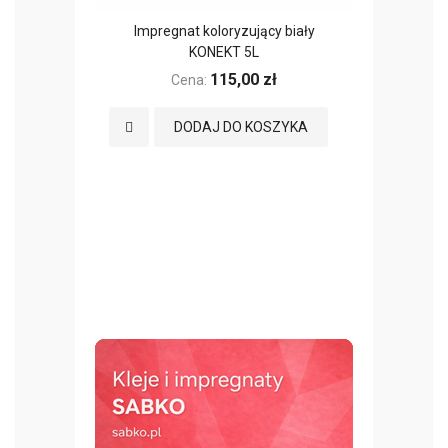
Impregnat koloryzujący biały
Impregn
KONEKT 5L
115,00 zł
Cena:
Dodaj do Ulubionych
DODAJ DO KOSZYKA
Najniżs
przed
Cena:
156
Dodaj 