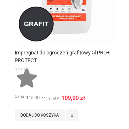
Impregnat do ogrodzeń grafitowy 5l PRO+
Im
PROTECT
M
Ocena:
Ce
Cena:
109,90 zł
115,00 zł
TYLKO!!!
Dodaj do Ulubionych
DODAJ DO KOSZYKA