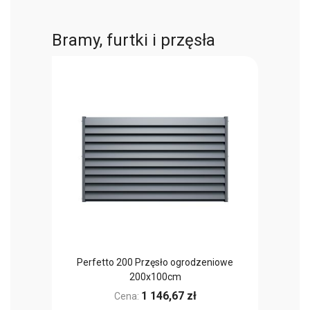
Bramy, furtki i przęsła
Perfetto 200 Przęsło ogrodzeniowe
Perfetto
200x100cm
1 146,67 zł
Cena: