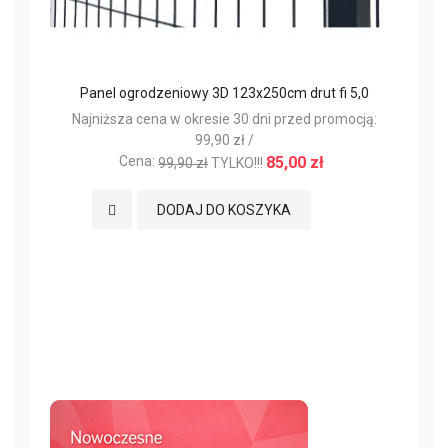
Panel ogrodzeniowy 3D 123x250cm drut fi 5,0
Najniższa cena w okresie 30 dni przed promocją:
N
99,90 zł /
Cena:
85,00 zł
99,90 zł
TYLKO!!!
Dodaj do Ulubionych
DODAJ DO KOSZYKA