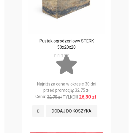
Pustak ogrodzeniowy STERK
Pustak o
50x20x20
Ocena:
Najniżs
Najniższa cena w okresie 30 dni
prz
przed promocją: 32,75 zł
Cena:
3
Cena:
26,30 zł
32,75 zł
TYLKO!!!
Dodaj 
Dodaj do Ulubionych
DODAJ DO KOSZYKA