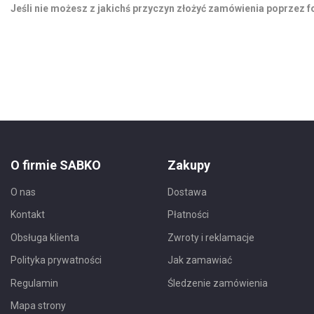
Jeśli nie możesz z jakichś przyczyn złożyć zamówienia poprzez f
O firmie SABKO
Zakupy
O nas
Dostawa
Kontakt
Płatności
Obsługa klienta
Zwroty i reklamacje
Polityka prywatności
Jak zamawiać
Regulamin
Śledzenie zamówienia
Mapa strony