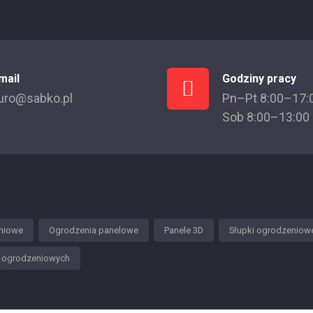
mail
Godziny pracy
uro@sabko.pl
Pn–Pt 8:00–17:
Sob 8:00–13:00
niowe
Ogrodzenia panelowe
Panele 3D
Słupki ogrodzeniow
w ogrodzeniowych