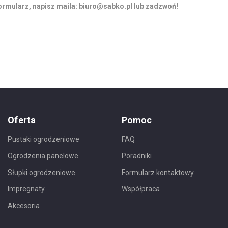
ormularz, napisz maila:
biuro@sabko.pl
lub zadzwoń!
Oferta
Pomoc
Pustaki ogrodzeniowe
FAQ
Ogrodzenia panelowe
Poradniki
Słupki ogrodzeniowe
Formularz kontaktowy
Impregnaty
Współpraca
Akcesoria