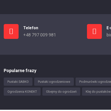
Telefon
E-
+48 797 009 981
bi
Popularne frazy
Pustaki SABKO
Pustaki ogrodzeniowe
Podmurówki ogrodze
Ogrodzenia KONEKT
Obejmy do ogrodzeń
Klej do pustakó