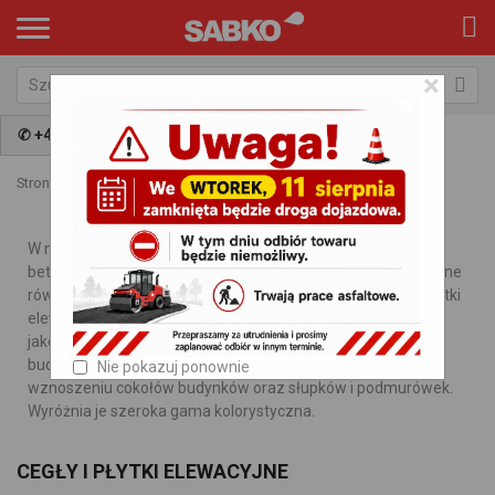
×
✆ +48 797 009 981
Strona główna
Kategorie
Cegły i płytki elewacyjne
W naszej ofercie znajdziecie Państwo zarówno cegły
betonowe powierzchni jedno- lub dwustronnie łupanej (łupane
równolegle bądź narożnie), szlifowane i elewacyjne oraz płytki
elewacyjne. Produkty te często stosowane są budownictwie
jako wykończenie wewnętrznych i zewnętrznych ścian
budynków, a także eleganckich rabat i klombów, przy
Nie pokazuj ponownie
wznoszeniu cokołów budynków oraz słupków i podmurówek.
Wyróżnia je szeroka gama kolorystyczna.
CEGŁY I PŁYTKI ELEWACYJNE