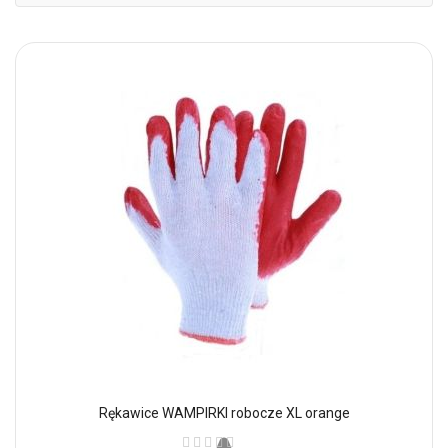
mal
Rękawice WAMPIRKI robocze XL orange
Ocena: