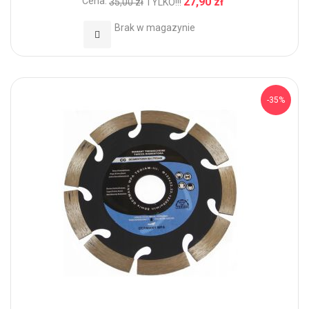
Cena:
27,90 zł
35,00 zł
TYLKO!!!
Brak w magazynie
Dodaj do Ulubionych
-35%