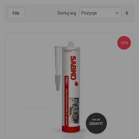
Ust
Sortuj wg
Filtr
kie
mal
-33%