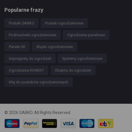
Popularne frazy
Pustaki SABKO
Pustaki ogrodzeniowe
Podmurówki ogrodzeniowe
Ogrodzenia panelowe
Panele 3D
Słupki ogrodzeniowe
Impregnaty do ogrodzeń
Systemy ogrodzeniowe
Ogrodzenia KONEKT
Obejmy do ogrodzeń
Klej do pustaków ogrodzeniowych
© 2026 SABKO. All Rights Reserved.