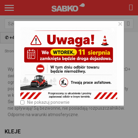
×
✆ +48 797 009 981
Strona główna
Kategorie
Chemia
Kleje
Wysokowydajne kleje jednoskładnikowe DEFENS i SABKO PRO+
świetnie sprawdzą się do łączenia elementów systemów
ogrodzeniowych. Śmiało można je stosować na mokrym
podłożu. Prezentowane kleje w naszej ofercie łączą elementy
w krótkim czasie, ich wydajność szacuje się na 7 – 8 mb.
Świetnie sprawdzą się do połączeń poziomych i pionowych -
Nie pokazuj ponownie
nie spływają! Są bezwonne, nie posiadają rozpuszczalników.
Odporne na warunki atmosferyczne.
KLEJE