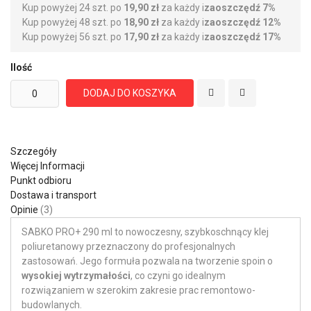
Kup powyżej 24 szt. po
19,90 zł
za każdy i
zaoszczędź
7
%
Kup powyżej 48 szt. po
18,90 zł
za każdy i
zaoszczędź
12
%
Kup powyżej 56 szt. po
17,90 zł
za każdy i
zaoszczędź
17
%
Ilość
DODAJ DO KOSZYKA
Szczegóły
Więcej Informacji
Punkt odbioru
Dostawa i transport
Opinie
3
SABKO PRO+ 290 ml to nowoczesny, szybkoschnący klej
poliuretanowy przeznaczony do profesjonalnych
zastosowań. Jego formuła pozwala na tworzenie spoin o
wysokiej wytrzymałości
, co czyni go idealnym
rozwiązaniem w szerokim zakresie prac remontowo-
budowlanych.