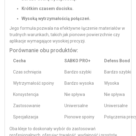
Krótkim czasem docisku.
Wysoką wytrzymałością połączeń.
Jego formuła pozwala na efektywne łączenie materiałów w
trudnych warunkach, takich jak pionowe powierzchnie czy
aplikacje wymagające wysokiej precyzji.
Porównanie obu produktów:
Cecha
SABKO PRO+
Defens Bond
Czas schnięcia
Bardzo szybki
Bardzo szybki
Wytrzymałość spoiny
Bardzo wysoka
Wysoka
Konsystencja
Nie spływa
Nie spływa
Zastosowanie
Uniwersalne
Uniwersalne
Specjalizacja
Pionowe spoiny
Połączenia prec
Oba kleje to doskonały wybór do zastosowań
profesjonalnych, oferując trwałość, wydajność i prostotę