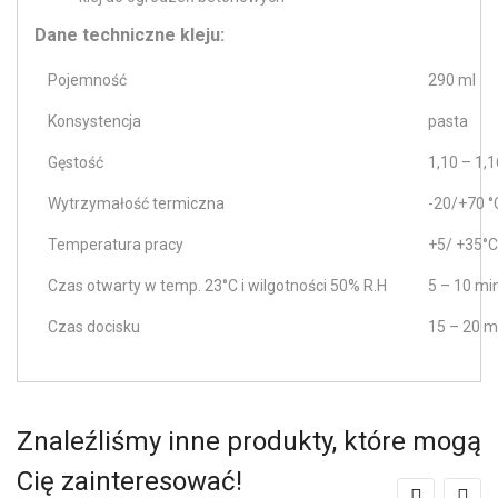
Dane techniczne kleju:
Pojemność
290 ml
Konsystencja
pasta
Gęstość
1,10 – 1,
Wytrzymałość termiczna
-20/+70 °
Temperatura pracy
+5/ +35°C
Czas otwarty w temp. 23°C i wilgotności 50% R.H
5 – 10 min
Czas docisku
15 – 20 m
Znaleźliśmy inne produkty, które mogą
Cię zainteresować!