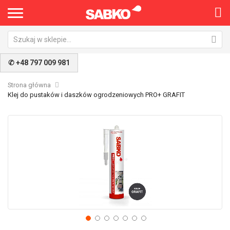
✆ +48 797 009 981
Strona główna
Klej do pustaków i daszków ogrodzeniowych PRO+ GRAFIT
Przejdź
Pr
na
na
koniec
po
galerii
ga