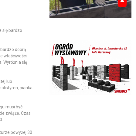
e się bardzo
ę bardzo dobrą
e właściwości
e. Wyróżnia się
ej lub
olistyren, pianka
eju musi być
cie zwiąże. Czas
0.
turze powyżej 30