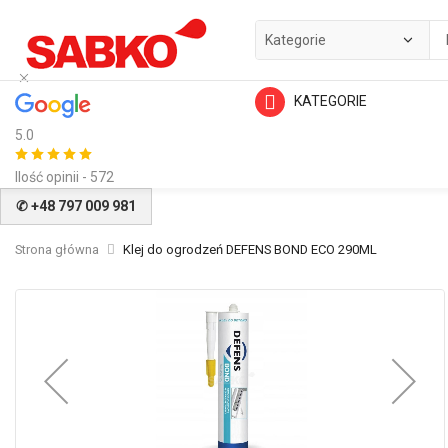
KATEGORIE
5.0
Ilość opinii - 572
✆ +48 797 009 981
Strona główna
Klej do ogrodzeń DEFENS BOND ECO 290ML
Przejdź
na
koniec
galerii