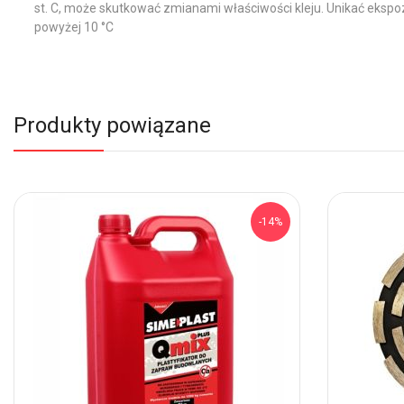
st. C, może skutkować zmianami właściwości kleju. Unikać eksp
powyżej 10 °C
Produkty powiązane
-14%