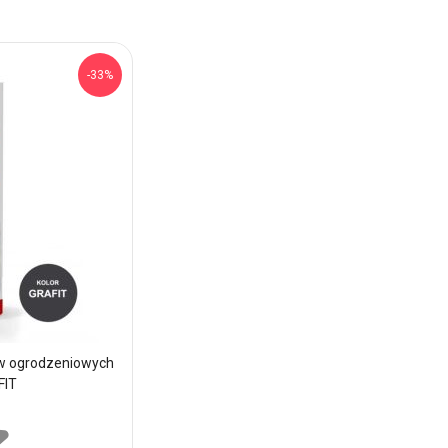
-33%
ów ogrodzeniowych
Silikon uniwersalny LAKMA
FIT
25,89 zł
Cena:
Brak w magazynie
Dodaj