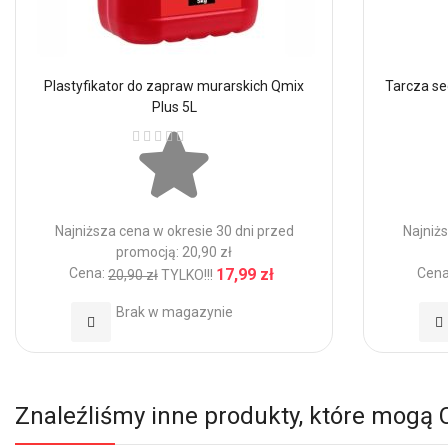
Plastyfikator do zapraw murarskich Qmix
Tarcza s
Plus 5L
Ocena:
Najniższa cena w okresie 30 dni przed
Najniżs
promocją: 20,90 zł
Cena:
17,99 zł
Cena
20,90 zł
TYLKO!!!
Brak w magazynie
Dodaj
Do
do
d
Ulubionych
Ul
Znaleźliśmy inne produkty, które mogą 