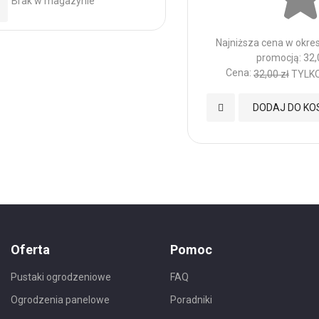
Brak w magazynie
daj
o
Najniższa cena w okres
promocją: 32,0
ubionych
Cena:
32,00 zł
TYLKO!
Dodaj
DODAJ DO KO
do
Ulubionych
Oferta
Pomoc
Pustaki ogrodzeniowe
FAQ
Ogrodzenia panelowe
Poradniki