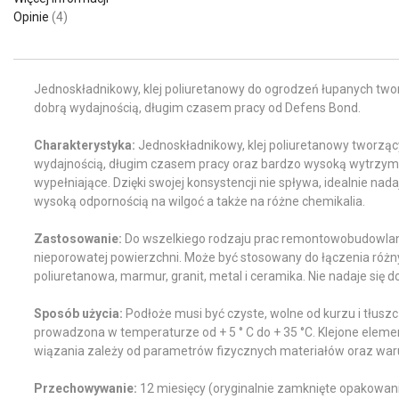
Opinie
4
Jednoskładnikowy, klej poliuretanowy do ogrodzeń łupanych twor
dobrą wydajnością, długim czasem pracy od Defens Bond.
Charakterystyka:
Jednoskładnikowy, klej poliuretanowy tworząc
wydajnością, długim czasem pracy oraz bardzo wysoką wytrzyma
wypełniające. Dzięki swojej konsystencji nie spływa, idealnie na
wysoką odpornością na wilgoć a także na różne chemikalia.
Zastosowanie:
Do wszelkiego rodzaju prac remontowobudowlanyc
nieporowatej powierzchni. Może być stosowany do łączenia różny
poliuretanowa, marmur, granit, metal i ceramika. Nie nadaje się do
Sposób użycia:
Podłoże musi być czyste, wolne od kurzu i tłuszc
prowadzona w temperaturze od + 5 ° C do + 35 °C. Klejone elem
wiązania zależy od parametrów fizycznych materiałów oraz war
Przechowywanie:
12 miesięcy (oryginalnie zamknięte opakowan