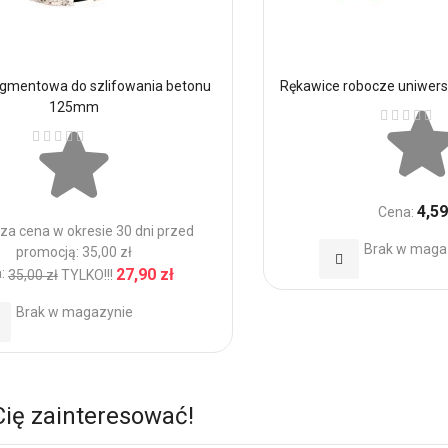
egmentowa do szlifowania betonu
Rękawice robocze uniwers
125mm
Ocena:
Ocena:
4,59
Cena:
za cena w okresie 30 dni przed
Brak w maga
promocją: 35,00 zł
Dodaj
:
27,90 zł
35,00 zł
TYLKO!!!
do
Brak w magazynie
daj
Ulubionych
o
ubionych
Cię zainteresować!