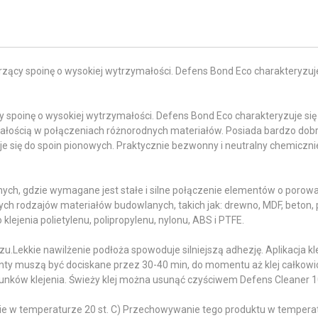
zący spoinę o wysokiej wytrzymałości. Defens Bond Eco charakteryzuj
y spoinę o wysokiej wytrzymałości. Defens Bond Eco charakteryzuje si
łością w połączeniach różnorodnych materiałów. Posiada bardzo dobr
daje się do spoin pionowych. Praktycznie bezwonny i neutralny chemiczni
h, gdzie wymagane jest stałe i silne połączenie elementów o porowat
ch rodzajów materiałów budowlanych, takich jak: drewno, MDF, beton, p
 klejenia polietylenu, polipropylenu, nylonu, ABS i PTFE.
zu.Lekkie nawilżenie podłoża spowoduje silniejszą adhezję. Aplikacja kl
enty muszą być dociskane przez 30-40 min, do momentu aż klej całkowi
unków klejenia. Świeży klej można usunąć czyściwem Defens Cleaner 1
ie w temperaturze 20 st. C) Przechowywanie tego produktu w tempera