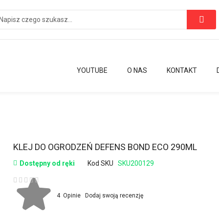
YOUTUBE
O NAS
KONTAKT
Przejdź
KLEJ DO OGRODZEŃ DEFENS BOND ECO 290ML
na
Dostępny od ręki
Kod SKU
SKU200129
początek
galerii
Ocena:
4
Opinie
Dodaj swoją recenzję