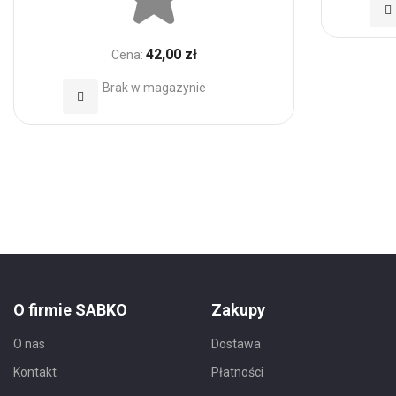
Do
d
42,00 zł
Cena:
Ul
Brak w magazynie
Dodaj
do
Ulubionych
O firmie SABKO
Zakupy
O nas
Dostawa
Kontakt
Płatności