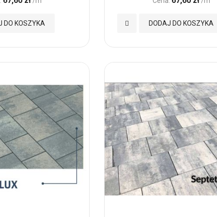
67,60 zł
67,60 zł
:
/m
Cena:
/m
Dodaj
J DO KOSZYKA
DODAJ DO KOSZYKA
do
Ulubionych