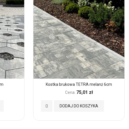
cm
Kostka brukowa TETRA melanż 6cm
75,01 zł
Cena:
Dodaj
DODAJ DO KOSZYKA
do
Ulubionych