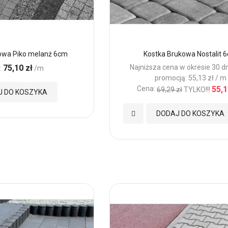
owa Piko melanż 6cm
Kostka Brukowa Nostalit 
75,10 zł
Najniższa cena w okresie 30 d
:
/m
promocją: 55,13 zł / m
Cena:
55,1
69,29 zł
TYLKO!!!
J DO KOSZYKA
Dodaj
DODAJ DO KOSZYKA
do
Ulubionych