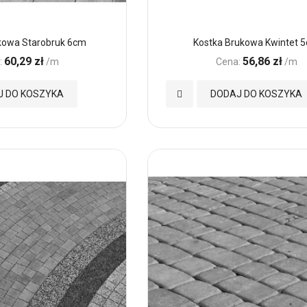
kowa Starobruk 6cm
Kostka Brukowa Kwintet 
60,29 zł
56,86 zł
:
/m
Cena:
/m
Dodaj
J DO KOSZYKA
DODAJ DO KOSZYKA
do
Ulubionych