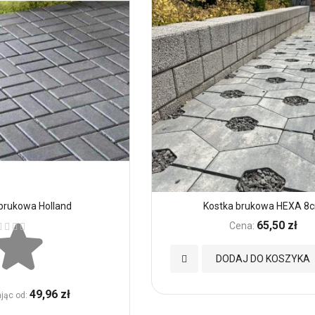
brukowa Holland
Kostka brukowa HEXA 8
ena:
65,50 zł
Cena:
Dodaj
DODAJ DO KOSZYKA
do
49,96 zł
jąc od
Ulubionych