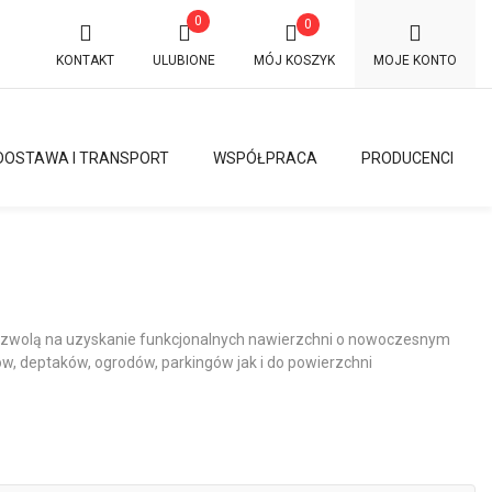
0
0
KONTAKT
ULUBIONE
MÓJ KOSZYK
MOJE KONTO
DOSTAWA I TRANSPORT
WSPÓŁPRACA
PRODUCENCI
 pozwolą na uzyskanie funkcjonalnych nawierzchni o nowoczesnym
w, deptaków, ogrodów, parkingów jak i do powierzchni