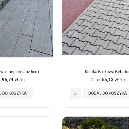
owa Lang melanż 6cm
Kostka Brukowa Behato
96,74 zł
55,13 zł
:
/m
Cena:
/m
Dodaj
J DO KOSZYKA
DODAJ DO KOSZYKA
do
Ulubionych