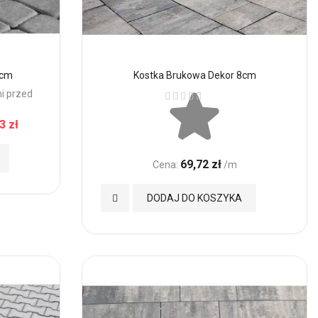
6cm
Kostka Brukowa Dekor 8cm
Ocena:
ni przed
3 zł
69,72 zł
Cena:
/m
Dodaj
DODAJ DO KOSZYKA
do
Ulubionych