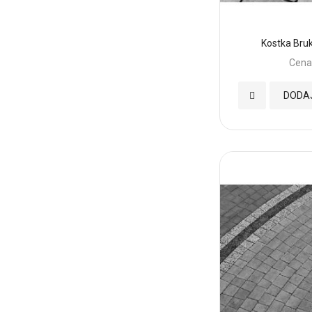
Kostka Bru
Cena
Dodaj
DODA
do
Ulubionych