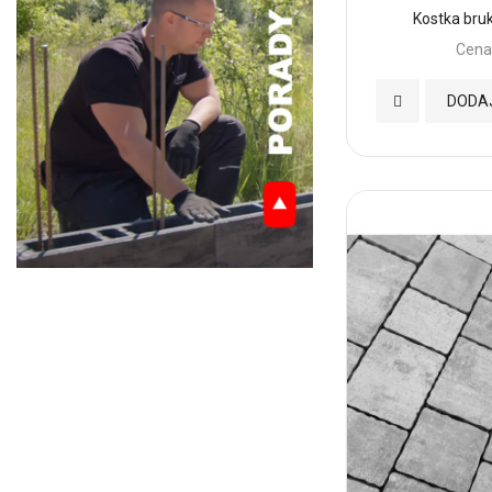
Kostka br
Cena
Dodaj
DODA
do
Ulubionych