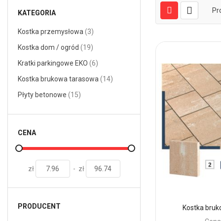
Pr
KATEGORIA
przedmiotów
Kostka przemysłowa
3
przedmiotów
Kostka dom / ogród
19
przedmiotów
Kratki parkingowe EKO
6
przedmiotów
Kostka brukowa tarasowa
14
przedmiotów
Płyty betonowe
15
CENA
zł
-
zł
PRODUCENT
Kostka bru