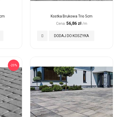
5cm
Kostka Brukowa Trio 5cm
56,86 zł
Cena:
/m
Dodaj
DODAJ DO KOSZYKA
do
Ulubionych
-20%