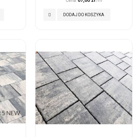
67,60 zł
Cena:
/m
Dodaj
DODAJ DO KOSZYKA
do
Ulubionych