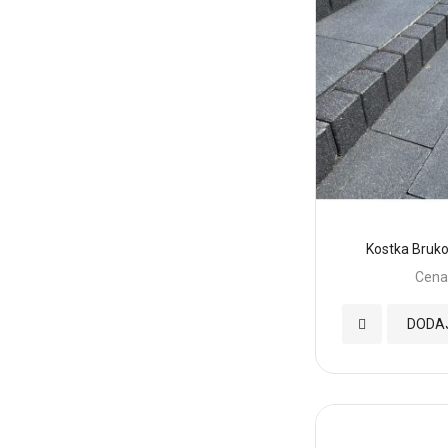
Kostka Bruk
Cena
Dodaj
DODA
do
Ulubionych