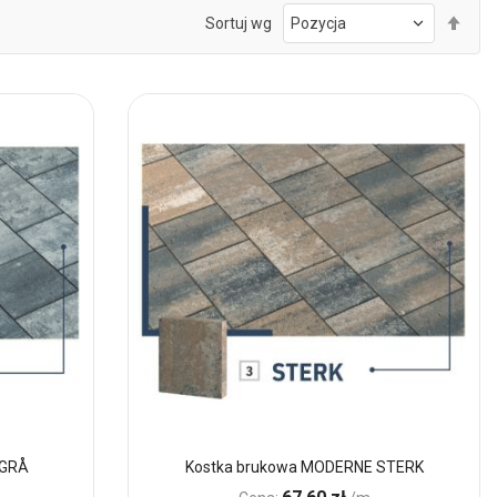
Ust
Sortuj wg
kie
mal
 GRÅ
Kostka brukowa MODERNE STERK