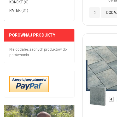
Cena
przedmiotów
KONEKT
6
przedmiotów
PATER
31
Dodaj
DODA
do
Ulubionych
PORÓWNAJ PRODUKTY
Nie dodałeś żadnych produktów do
porównania.