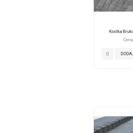
Kostka Bruk
Cena
Dodaj
DODA
do
Ulubionych