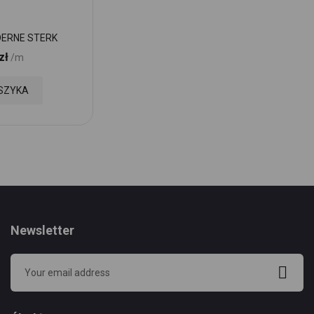
DERNE STERK
Kostka brukowa MODERNE RØD
zł
67,60 zł
/m
Cena:
/m
Dodaj
SZYKA
DODAJ DO KOSZYKA
do
Ulubionych
Newsletter