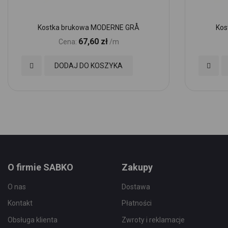
Kostka brukowa MODERNE GRÅ
Kos
67,60 zł
Cena:
/m
Dodaj
Dodaj
DODAJ DO KOSZYKA
do
do
Ulubionych
Ulubio
O firmie SABKO
Zakupy
O nas
Dostawa
Kontakt
Płatności
Obsługa klienta
Zwroty i reklamacje