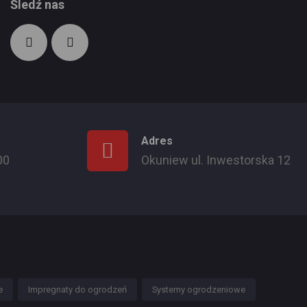
Śledź nas
Adres
00
Okuniew ul. Inwestorska 12
e
Impregnaty do ogrodzeń
Systemy ogrodzeniowe