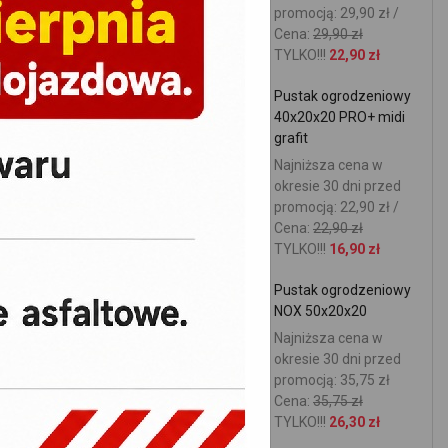
promocją: 29,90 zł /
Cena:
29,90 zł
TYLKO!!!
22,90 zł
Pustak ogrodzeniowy
40x20x20 PRO+ midi
grafit
Najniższa cena w
okresie 30 dni przed
promocją: 22,90 zł /
Cena:
22,90 zł
TYLKO!!!
16,90 zł
Pustak ogrodzeniowy
NOX 50x20x20
Najniższa cena w
okresie 30 dni przed
promocją: 35,75 zł
Cena:
35,75 zł
TYLKO!!!
26,30 zł