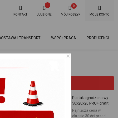
0
0
KONTAKT
ULUBIONE
MÓJ KOSZYK
MOJE KONTO
DOSTAWA I TRANSPORT
WSPÓŁPRACA
PRODUCENCI
×
PROMOCJE
Pustak ogrodzeniowy
50x20x20 PRO+ grafit
0km od Warszawy
Najniższa cena w
okresie 30 dni przed