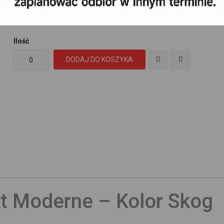
67,60 zł
Cena:
/m
Ilość
DODAJ DO KOSZYKA
t Moderne – Kolor Skog