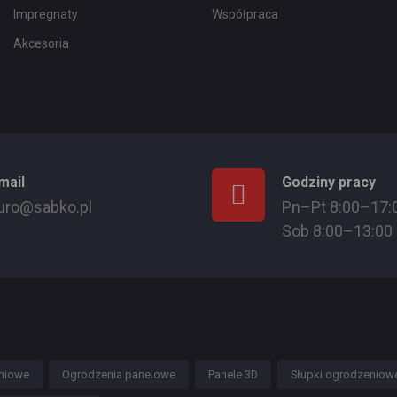
Impregnaty
Współpraca
Akcesoria
mail
Godziny pracy
uro@sabko.pl
Pn–Pt 8:00–17:
Sob 8:00–13:00
niowe
Ogrodzenia panelowe
Panele 3D
Słupki ogrodzeniow