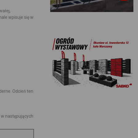
wałej,
ale wpisuje się w
derne. Odcień ten
ą w następujących