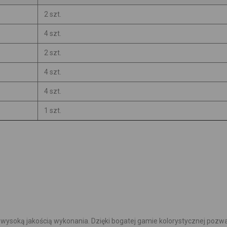
2 szt.
4 szt.
2 szt.
4 szt.
4 szt.
1 szt.
 wysoką jakością wykonania. Dzięki bogatej gamie kolorystycznej pozw