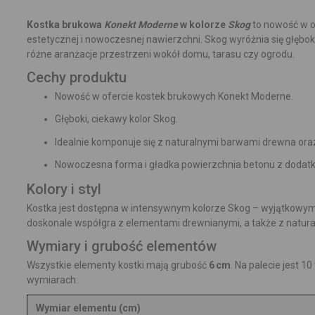
Kostka brukowa
Konekt Moderne
w kolorze
Skog
to nowość w of
estetycznej i nowoczesnej nawierzchni. Skog wyróżnia się głębo
różne aranżacje przestrzeni wokół domu, tarasu czy ogrodu.
Cechy produktu
Nowość w ofercie kostek brukowych Konekt Moderne.
Głęboki, ciekawy kolor Skog.
Idealnie komponuje się z naturalnymi barwami drewna oraz
Nowoczesna forma i gładka powierzchnia betonu z dodat
Kolory i styl
Kostka jest dostępna w intensywnym kolorze Skog – wyjątkowym i
doskonale współgra z elementami drewnianymi, a także z natural
Wymiary i grubość elementów
Wszystkie elementy kostki mają grubość
6 cm
. Na palecie jest 
wymiarach:
Wymiar elementu (cm)