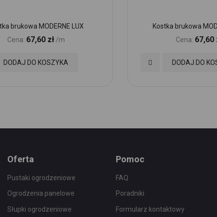
tka brukowa MODERNE LUX
Kostka brukowa MO
67,60 zł
67,60 
Cena:
/m
Cena:
Dodaj
DODAJ DO KOSZYKA
DODAJ DO KO
do
nych
Ulubionych
Oferta
Pomoc
Pustaki ogrodzeniowe
FAQ
Ogrodzenia panelowe
Poradniki
Słupki ogrodzeniowe
Formularz kontaktowy