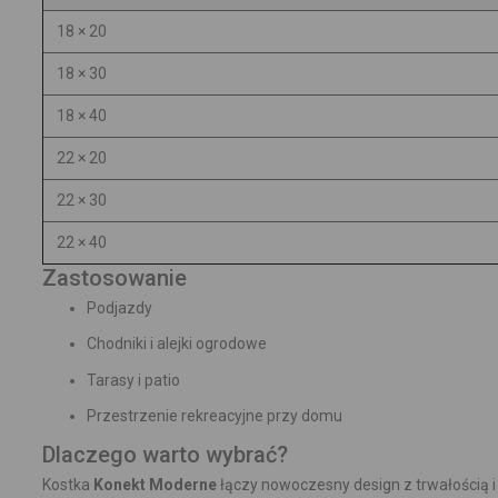
18 × 20
18 × 30
18 × 40
22 × 20
22 × 30
22 × 40
Zastosowanie
Podjazdy
Chodniki i alejki ogrodowe
Tarasy i patio
Przestrzenie rekreacyjne przy domu
Dlaczego warto wybrać?
Kostka
Konekt Moderne
łączy nowoczesny design z trwałością i