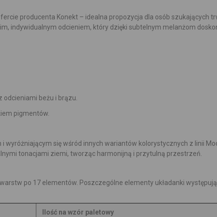
ercie producenta Konekt – idealna propozycja dla osób szukających tr
kim, indywidualnym odcieniem, który dzięki subtelnym melanżom doskon
 odcieniami beżu i brązu.
kiem pigmentów.
 wyróżniającym się wśród innych wariantów kolorystycznych z linii Mo
nymi tonacjami ziemi, tworząc harmonijną i przytulną przestrzeń.
10 warstw po 17 elementów. Poszczególne elementy układanki występuj
Ilość na wzór paletowy