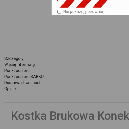
Nie pokazuj ponownie
Szczegóły
Więcej Informacji
Punkt odbioru
Punkt odbioru SABKO
Dostawa i transport
Opinie
Kostka Brukowa Konek