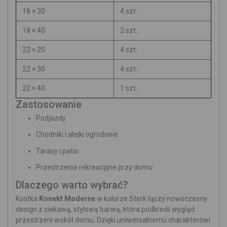
18 × 30
4 szt.
18 × 40
2 szt.
22 × 20
4 szt.
22 × 30
4 szt.
22 × 40
1 szt.
Zastosowanie
Podjazdy
Chodniki i alejki ogrodowe
Tarasy i patio
Przestrzenie rekreacyjne przy domu
Dlaczego warto wybrać?
Kostka
Konekt Moderne
w kolorze Sterk łączy nowoczesny
design z ciekawą, stylową barwą, która podkreśli wygląd
przestrzeni wokół domu. Dzięki uniwersalnemu charakterowi