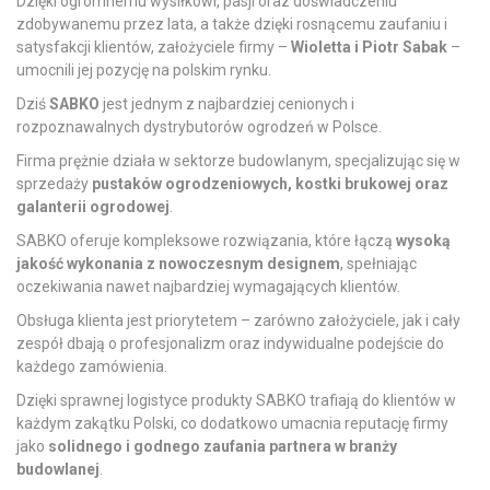
Dzięki ogromnemu wysiłkowi, pasji oraz doświadczeniu
zdobywanemu przez lata, a także dzięki rosnącemu zaufaniu i
satysfakcji klientów, założyciele firmy –
Wioletta i Piotr Sabak
–
umocnili jej pozycję na polskim rynku.
Dziś
SABKO
jest jednym z najbardziej cenionych i
rozpoznawalnych dystrybutorów ogrodzeń w Polsce.
Firma prężnie działa w sektorze budowlanym, specjalizując się w
sprzedaży
pustaków ogrodzeniowych, kostki brukowej oraz
galanterii ogrodowej
.
SABKO oferuje kompleksowe rozwiązania, które łączą
wysoką
jakość wykonania z nowoczesnym designem
, spełniając
oczekiwania nawet najbardziej wymagających klientów.
Obsługa klienta jest priorytetem
– zarówno założyciele, jak i cały
zespół dbają o profesjonalizm oraz indywidualne podejście do
każdego zamówienia.
Dzięki sprawnej logistyce produkty SABKO trafiają do klientów w
każdym zakątku Polski, co dodatkowo umacnia reputację firmy
jako
solidnego i godnego zaufania partnera w branży
budowlanej
.