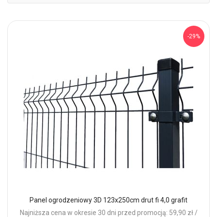
mal
-29%
Panel ogrodzeniowy 3D 123x250cm drut fi 4,0 grafit
Najniższa cena w okresie 30 dni przed promocją: 59,90 zł /