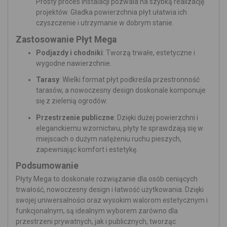
Prosty proces instalacji pozwala na szybką realizację
projektów. Gładka powierzchnia płyt ułatwia ich
czyszczenie i utrzymanie w dobrym stanie.
Zastosowanie Płyt Mega
Podjazdy i chodniki
: Tworzą trwałe, estetyczne i
wygodne nawierzchnie.
Tarasy
: Wielki format płyt podkreśla przestronność
tarasów, a nowoczesny design doskonale komponuje
się z zielenią ogrodów.
Przestrzenie publiczne
: Dzięki dużej powierzchni i
eleganckiemu wzornictwu, płyty te sprawdzają się w
miejscach o dużym natężeniu ruchu pieszych,
zapewniając komfort i estetykę.
Podsumowanie
Płyty Mega to doskonałe rozwiązanie dla osób ceniących
trwałość, nowoczesny design i łatwość użytkowania. Dzięki
swojej uniwersalności oraz wysokim walorom estetycznym i
funkcjonalnym, są idealnym wyborem zarówno dla
przestrzeni prywatnych, jak i publicznych, tworząc