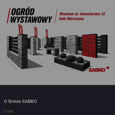
O firmie SABKO
O nas