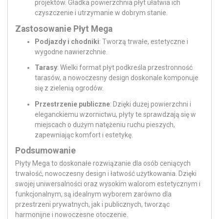
projektów. Gładka powierzchnia płyt ułatwia ich
czyszczenie i utrzymanie w dobrym stanie.
Zastosowanie Płyt Mega
Podjazdy i chodniki
: Tworzą trwałe, estetyczne i
wygodne nawierzchnie.
Tarasy
: Wielki format płyt podkreśla przestronność
tarasów, a nowoczesny design doskonale komponuje
się z zielenią ogrodów.
Przestrzenie publiczne
: Dzięki dużej powierzchni i
eleganckiemu wzornictwu, płyty te sprawdzają się w
miejscach o dużym natężeniu ruchu pieszych,
zapewniając komfort i estetykę.
Podsumowanie
Płyty Mega to doskonałe rozwiązanie dla osób ceniących
trwałość, nowoczesny design i łatwość użytkowania. Dzięki
swojej uniwersalności oraz wysokim walorom estetycznym i
funkcjonalnym, są idealnym wyborem zarówno dla
przestrzeni prywatnych, jak i publicznych, tworząc
harmonijne i nowoczesne otoczenie.