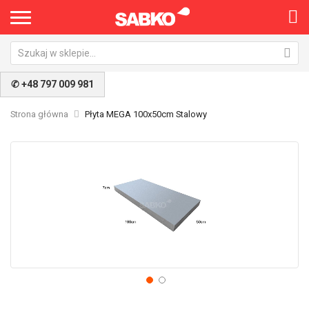
✆ +48 797 009 981
Strona główna
Płyta MEGA 100x50cm Stalowy
Przejdź
Pr
na
na
koniec
po
galerii
ga