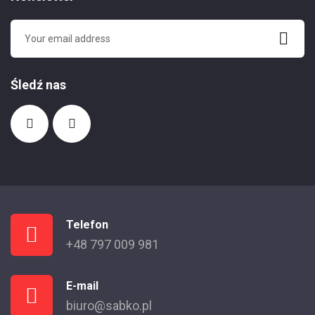
Śledź nas
Telefon
+48 797 009 981
E-mail
biuro@sabko.pl