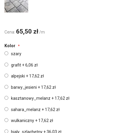
65,50 zł
Cena:
/m
Kolor
szary
grafit
+
6,06 zł
alpejski
+
17,62 zł
barwy_jesieni
+
17,62 zł
kasztanowy_melanz
+
17,62 zł
sahara_melanz
+
17,62 zł
wulkaniczny
+
17,62 zł
bialy_szlachetny
+
36,03 zł