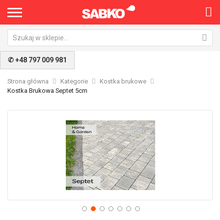
✆ +48 797 009 981
Strona główna
Kategorie
Kostka brukowe
Kostka Brukowa Septet 5cm
Przejdź
Pr
na
na
koniec
po
galerii
ga