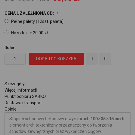
CENA UZALEŻNIONA OD:
Pełne palety (12szt. paleta)
Na sztuki
+
20,00 zł
Ilość
DODAJ DO KOSZYKA
Szczegóły
Więcej Informacji
Punkt odbioru SABKO
Dostawa i transport
Opinie
Stopień schodowy betonowy o wymiarach
100 × 35 × 15 cm
to
element architektoniczny przeznaczony do tworzenia
schodów zewnętrznych oraz wykończeń ciągów