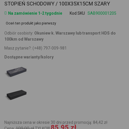
STOPIEŃ SCHODOWY / 100X35X15CM SZARY
Na zamówienie 1-2 tygodnie
Kod SKU
SAB900001205
Oceń ten produkt jako pierwszy
Odbiór osobisty:
Okuniew k. Warszawy lub transport HDS do
100km od Warszawy
Masz pytanie?:
(+48) 797-009-981
Dostępne warianty/kolory
Najniższa cena w okresie 30 dni przed promocją: 84,42 zł
85,95 zł
109,00 zł
Cena:
TYLKO!!!