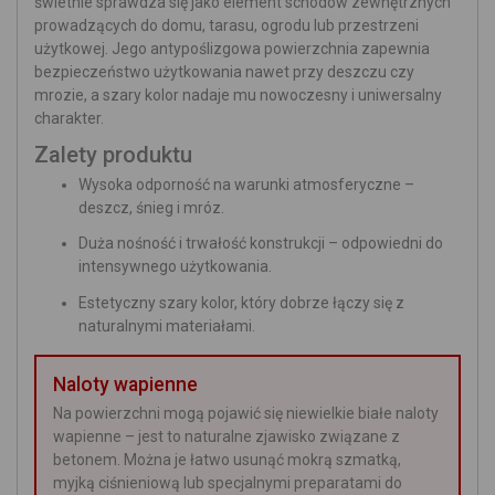
świetnie sprawdza się jako element schodów zewnętrznych
prowadzących do domu, tarasu, ogrodu lub przestrzeni
użytkowej. Jego antypoślizgowa powierzchnia zapewnia
bezpieczeństwo użytkowania nawet przy deszczu czy
mrozie, a szary kolor nadaje mu nowoczesny i uniwersalny
charakter.
Zalety produktu
Wysoka odporność na warunki atmosferyczne –
deszcz, śnieg i mróz.
Duża nośność i trwałość konstrukcji – odpowiedni do
intensywnego użytkowania.
Estetyczny szary kolor, który dobrze łączy się z
naturalnymi materiałami.
Naloty wapienne
Na powierzchni mogą pojawić się niewielkie białe naloty
wapienne – jest to naturalne zjawisko związane z
betonem. Można je łatwo usunąć mokrą szmatką,
myjką ciśnieniową lub specjalnymi preparatami do