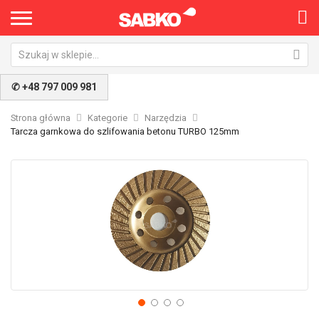
✆ +48 797 009 981
Strona główna
Kategorie
Narzędzia
Tarcza garnkowa do szlifowania betonu TURBO 125mm
Przejdź
Pr
na
na
koniec
po
galerii
ga