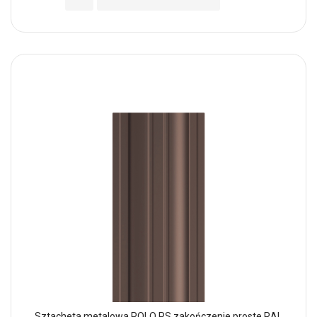
Sztacheta metalowa POLO PS zakończenie proste RAL