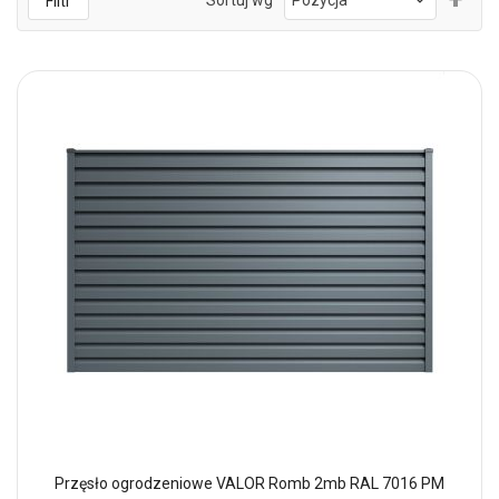
Filtr
kie
mal
Przęsło ogrodzeniowe VALOR Romb 2mb RAL 7016 PM