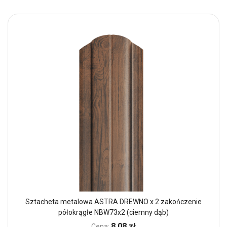
Sztacheta metalowa ASTRA DREWNO x 2 zakończenie
półokrągłe NBW73x2 (ciemny dąb)
8,08 zł
Cena: