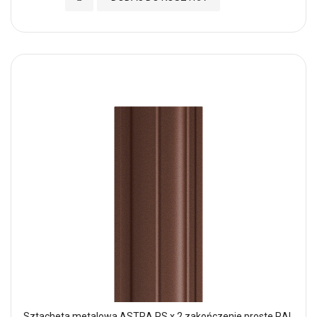
Sztacheta metalowa ASTRA PS x 2 zakończenie proste RAL