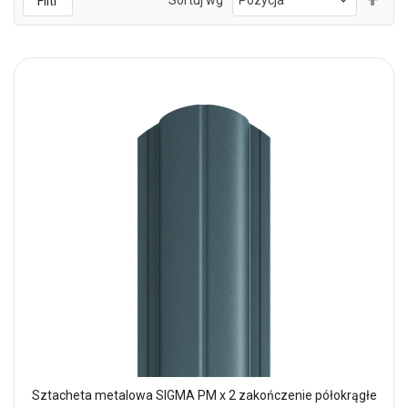
Filtr
kie
mal
Sztacheta metalowa SIGMA PM x 2 zakończenie półokrągłe