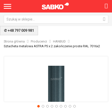
✆ +48 797 009 981
Strona główna
Producenci
HANBUD
Sztacheta metalowa ASTRA PS x 2 zakończenie proste RAL 7016x2
Przejdź
Pr
na
na
koniec
po
galerii
ga