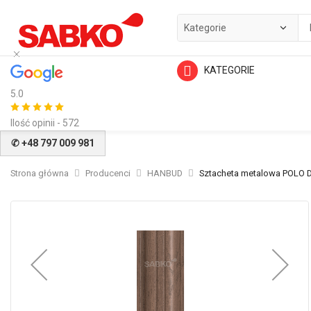
KATEGORIE
5.0
Ilość opinii - 572
✆ +48 797 009 981
Strona główna
Producenci
HANBUD
Sztacheta metalowa POLO 
Przejdź
na
koniec
galerii