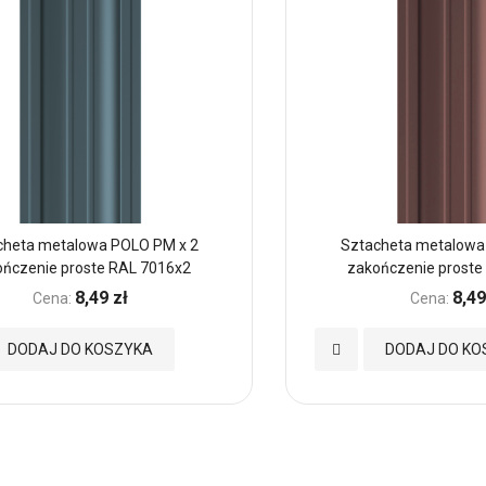
cheta metalowa POLO PM x 2
Sztacheta metalowa
ończenie proste RAL 7016x2
zakończenie proste
8,49 zł
8,49
Cena:
Cena:
Dodaj
DODAJ DO KOSZYKA
DODAJ DO KO
do
nych
Ulubionych