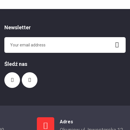
Newsletter
Śledź nas
Adres
00
Okuniew ul. Inwestorska 12