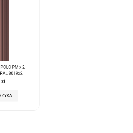
 POLO PM x 2
Sztacheta metalowa POLO PM x 2
 RAL 8019x2
zakończenie półokrągłe RAL 7016x2
 zł
8,49 zł
Cena:
Dodaj
SZYKA
DODAJ DO KOSZYKA
do
Ulubionych