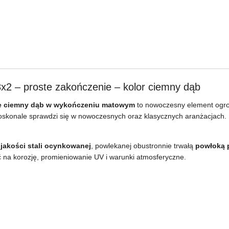
– proste zakończenie – kolor ciemny dąb
ze ciemny dąb w wykończeniu matowym
to nowoczesny element ogro
Doskonale sprawdzi się w nowoczesnych oraz klasycznych aranżacjach.
akości stali ocynkowanej
, powlekanej obustronnie trwałą
powłoką 
a korozję, promieniowanie UV i warunki atmosferyczne.