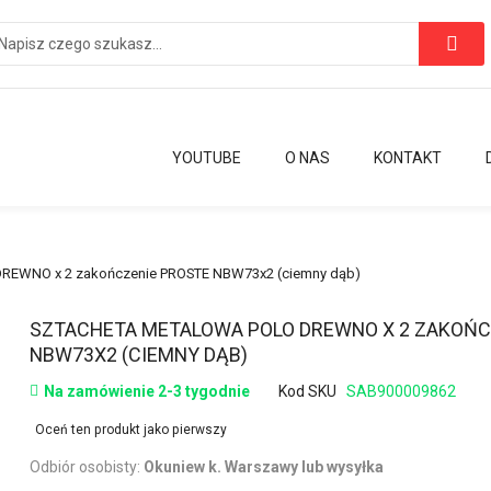
YOUTUBE
O NAS
KONTAKT
DREWNO x 2 zakończenie PROSTE NBW73x2 (ciemny dąb)
Przejdź
SZTACHETA METALOWA POLO DREWNO X 2 ZAKOŃC
na
NBW73X2 (CIEMNY DĄB)
początek
Na zamówienie 2-3 tygodnie
Kod SKU
SAB900009862
galerii
Oceń ten produkt jako pierwszy
Odbiór osobisty:
Okuniew k. Warszawy lub wysyłka