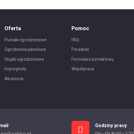
Oferta
Pomoc
Pustaki ogrodzeniowe
FAQ
Ogrodzenia panelowe
Poradniki
Słupki ogrodzeniowe
Formularz kontaktowy
Impregnaty
Współpraca
Akcesoria
mail
Godziny pracy
uro@sabko.pl
Pn–Pt 8:00–17: