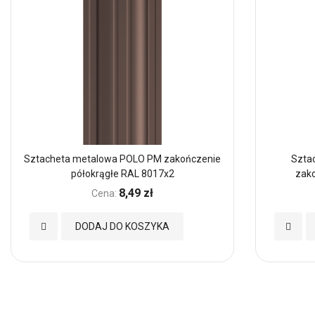
Sztacheta metalowa POLO PM zakończenie
Szta
półokrągłe RAL 8017x2
zak
8,49 zł
Cena:
Dodaj
Dodaj
DODAJ DO KOSZYKA
do
do
Ulubionych
Ulubio