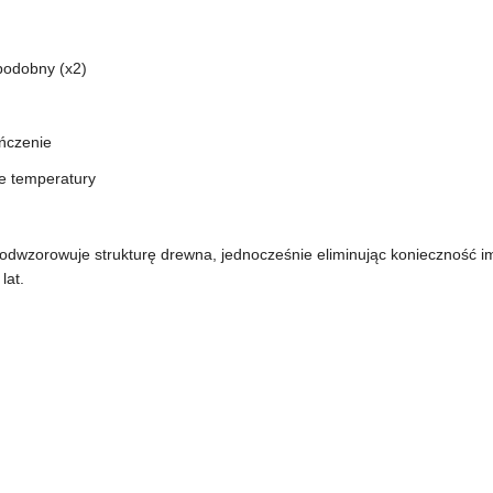
podobny (x2)
ńczenie
e temperatury
wzorowuje strukturę drewna, jednocześnie eliminując konieczność im
lat.