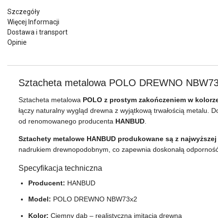
Szczegóły
Więcej Informacji
Dostawa i transport
Opinie
Sztacheta metalowa POLO DREWNO NBW73x2 
Sztacheta metalowa
POLO z prostym zakończeniem w kolor
łączy naturalny wygląd drewna z wyjątkową trwałością metalu. 
od renomowanego producenta
HANBUD
.
Sztachety metalowe HANBUD produkowane są z najwyższej j
nadrukiem drewnopodobnym, co zapewnia doskonałą odporność n
Specyfikacja techniczna
Producent:
HANBUD
Model:
POLO DREWNO NBW73x2
Kolor:
Ciemny dąb – realistyczna imitacja drewna