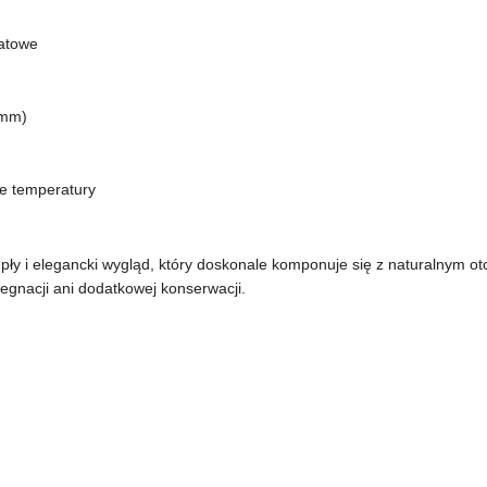
atowe
 mm)
ne temperatury
ły i elegancki wygląd, który doskonale komponuje się z naturalnym o
gnacji ani dodatkowej konserwacji.