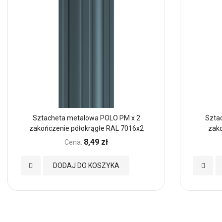
Sztacheta metalowa POLO PM x 2
Szta
zakończenie półokrągłe RAL 7016x2
zak
8,49 zł
Cena:
Dodaj
Dodaj
DODAJ DO KOSZYKA
do
do
Ulubionych
Ulubio