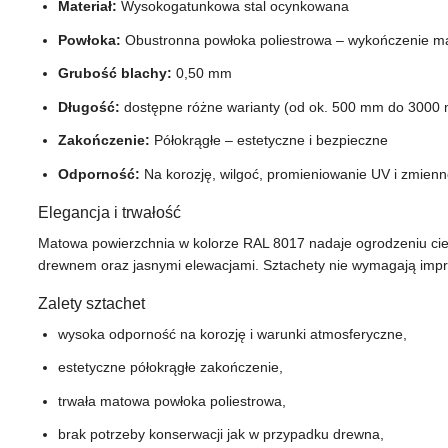
Materiał:
Wysokogatunkowa stal ocynkowana
Powłoka:
Obustronna powłoka poliestrowa – wykończenie m
Grubość blachy:
0,50 mm
Długość:
dostępne różne warianty (od ok. 500 mm do 3000
Zakończenie:
Półokrągłe – estetyczne i bezpieczne
Odporność:
Na korozję, wilgoć, promieniowanie UV i zmien
Elegancja i trwałość
Matowa powierzchnia w kolorze RAL 8017 nadaje ogrodzeniu ciep
drewnem oraz jasnymi elewacjami. Sztachety nie wymagają impre
Zalety sztachet
wysoka odporność na korozję i warunki atmosferyczne,
estetyczne półokrągłe zakończenie,
trwała matowa powłoka poliestrowa,
brak potrzeby konserwacji jak w przypadku drewna,