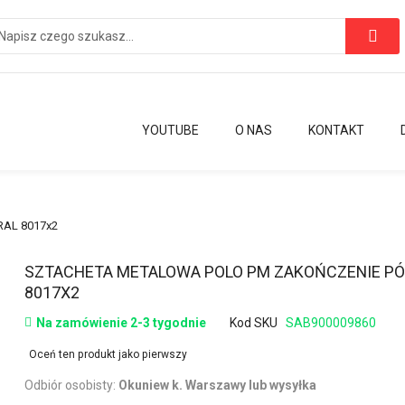
YOUTUBE
O NAS
KONTAKT
RAL 8017x2
Przejdź
SZTACHETA METALOWA POLO PM ZAKOŃCZENIE PÓ
na
8017X2
początek
Na zamówienie 2-3 tygodnie
Kod SKU
SAB900009860
galerii
Oceń ten produkt jako pierwszy
Odbiór osobisty:
Okuniew k. Warszawy lub wysyłka