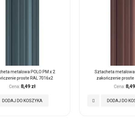
cheta metalowa POLO PM x 2
Sztacheta metalowa
ończenie proste RAL 7016x2
zakończenie proste
8,49 zł
8,49
Cena:
Cena:
Dodaj
DODAJ DO KOSZYKA
DODAJ DO KO
do
nych
Ulubionych