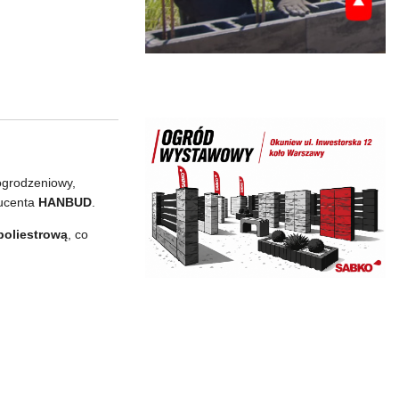
ogrodzeniowy,
ducenta
HANBUD
.
poliestrową
, co