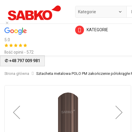
KATEGORIE
5.0
Ilość opinii - 572
✆ +48 797 009 981
Strona główna
Sztacheta metalowa POLO PM zakończenie półokrągłe 
Przejdź
na
koniec
galerii