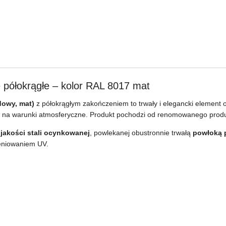
półokrągłe – kolor RAL 8017 mat
dowy, mat)
z półokrągłym zakończeniem to trwały i elegancki element 
ą na warunki atmosferyczne. Produkt pochodzi od renomowanego pro
akości stali ocynkowanej
, powlekanej obustronnie trwałą
powłoką 
ieniowaniem UV.