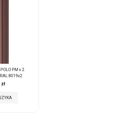
 POLO PM x 2
Sztacheta metalowa POLO DREWNO x 
 RAL 8019x2
zakończenie PROSTE NBW73x2 (ciemny d
 zł
9,69 zł
Cena:
Dodaj
SZYKA
DODAJ DO KOSZYKA
do
Ulubionych