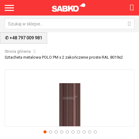
×
✆ +48 797 009 981
Strona główna
Sztacheta metalowa POLO PM x 2 zakończenie proste RAL 8019x2
Przejdź
Pr
na
na
koniec
po
galerii
ga
Nie pokazuj ponownie