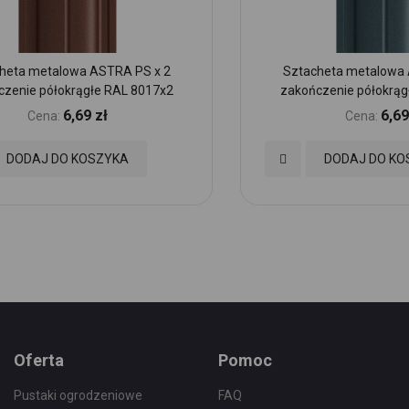
heta metalowa ASTRA PS x 2
Sztacheta metalowa 
czenie półokrągłe RAL 8017x2
zakończenie półokrąg
6,69 zł
6,69
Cena:
Cena:
Dodaj
DODAJ DO KOSZYKA
DODAJ DO KO
do
nych
Ulubionych
Oferta
Pomoc
Pustaki ogrodzeniowe
FAQ