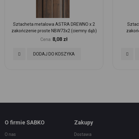
Sztacheta metalowa ASTRA DREWNO x 2
Sztac
zakończenie proste NBW73x2 (ciemny dąb)
zakoń
8,08 zł
Cena:
Dodaj
Dodaj
DODAJ DO KOSZYKA
do
do
Ulubionych
Ulubio
O firmie SABKO
Zakupy
O nas
Dostawa