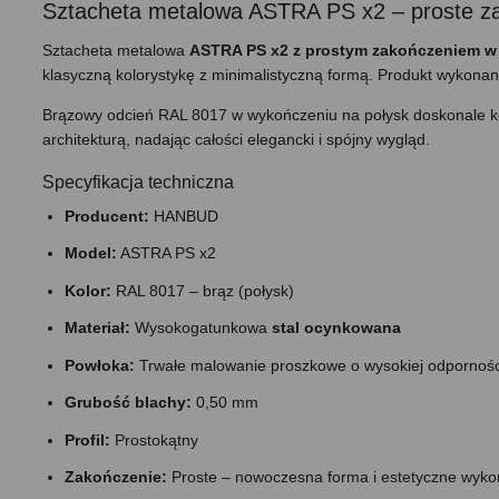
Sztacheta metalowa ASTRA PS x2 – proste za
Sztacheta metalowa
ASTRA PS x2 z prostym zakończeniem w 
klasyczną kolorystykę z minimalistyczną formą. Produkt wykon
Brązowy odcień RAL 8017 w wykończeniu na połysk doskonale 
architekturą, nadając całości elegancki i spójny wygląd.
Specyfikacja techniczna
Producent:
HANBUD
Model:
ASTRA PS x2
Kolor:
RAL 8017 – brąz (połysk)
Materiał:
Wysokogatunkowa
stal ocynkowana
Powłoka:
Trwałe malowanie proszkowe o wysokiej odpornośc
Grubość blachy:
0,50 mm
Profil:
Prostokątny
Zakończenie:
Proste – nowoczesna forma i estetyczne wyko