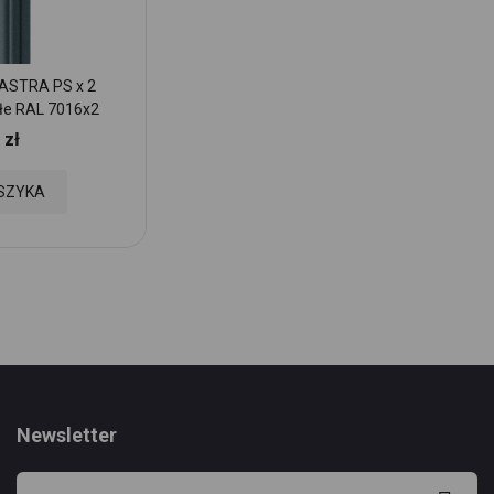
ASTRA PS x 2
Sztacheta metalowa ASTRA PS x 2
łe RAL 7016x2
zakończenie proste RAL 7016x2
 zł
6,69 zł
Cena:
Dodaj
SZYKA
DODAJ DO KOSZYKA
do
Ulubionych
Newsletter