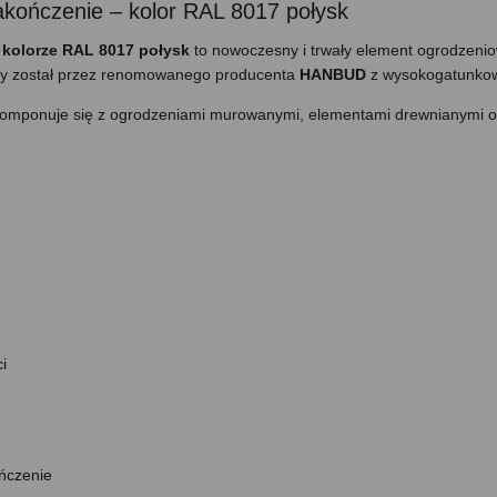
kończenie – kolor RAL 8017 połysk
kolorze RAL 8017 połysk
to nowoczesny i trwały element ogrodzenio
any został przez renomowanego producenta
HANBUD
z wysokogatunkowe
komponuje się z ogrodzeniami murowanymi, elementami drewnianymi 
i
ńczenie