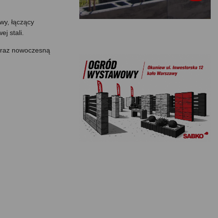
wy, łączący
j stali.
oraz nowoczesną