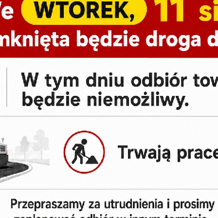
Masz pytanie?:
(+48) 797-009-981
Dostępne warianty/kolory