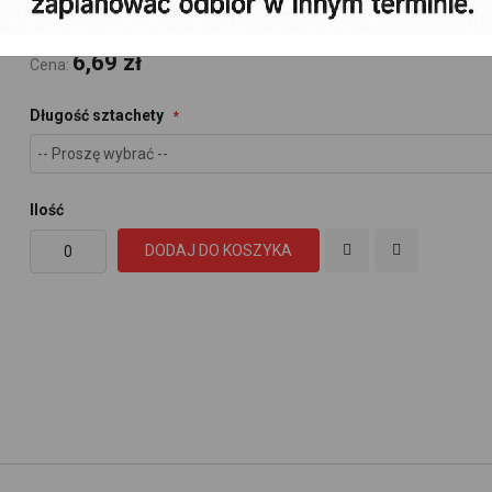
6,69 zł
Cena:
Długość sztachety
Ilość
DODAJ DO KOSZYKA