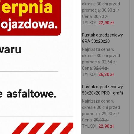
okresie 30 dni przed
promocją: 30,90 zł /
Cena:
30,90 zł
TYLKO!!!
22,90 zł
Pustak ogrodzeniowy
GRA 50x20x20
Najniższa cena w
okresie 30 dni przed
promocją: 32,64 zł
Cena:
32,64 zł
TYLKO!!!
26,30 zł
Pustak ogrodzeniowy
50x20x20 PRO+ grafit
Najniższa cena w
okresie 30 dni przed
promocją: 29,90 zł /
Cena:
29,90 zł
TYLKO!!!
22,90 zł