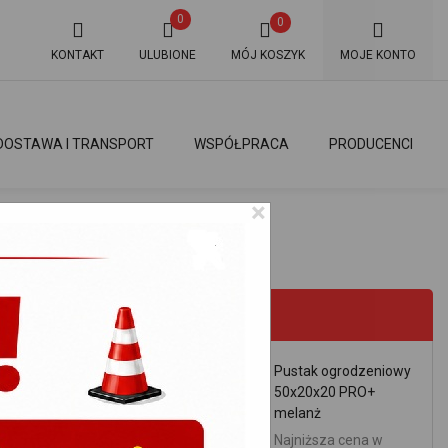
0
0
KONTAKT
ULUBIONE
MÓJ KOSZYK
MOJE KONTO
DOSTAWA I TRANSPORT
WSPÓŁPRACA
PRODUCENCI
×
E PROSTE RAL
PROMOCJE
Pustak ogrodzeniowy
50x20x20 PRO+
melanż
Najniższa cena w