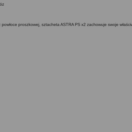
róz
z powłoce proszkowej, sztacheta ASTRA PS x2 zachowuje swoje właści