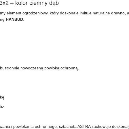
2 – kolor ciemny dąb
ny element ogrodzeniowy, który doskonale imituje naturalne drewno, 
irmę
HANBUD
.
obustronnie nowoczesną powłoką ochronną.
ykę
róz
owania i powlekania ochronnego, sztacheta ASTRA zachowuje doskonał