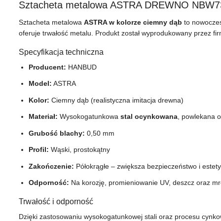
Sztacheta metalowa ASTRA DREWNO NBW73x
Sztacheta metalowa
ASTRA w kolorze ciemny dąb
to nowoczes
oferuje trwałość metalu. Produkt został wyprodukowany przez f
Specyfikacja techniczna
Producent:
HANBUD
Model:
ASTRA
Kolor:
Ciemny dąb (realistyczna imitacja drewna)
Materiał:
Wysokogatunkowa
stal ocynkowana
, powlekana 
Grubość blachy:
0,50 mm
Profil:
Wąski, prostokątny
Zakończenie:
Półokrągłe – zwiększa bezpieczeństwo i estet
Odporność:
Na korozję, promieniowanie UV, deszcz oraz m
Trwałość i odporność
Dzięki zastosowaniu wysokogatunkowej stali oraz procesu cynk