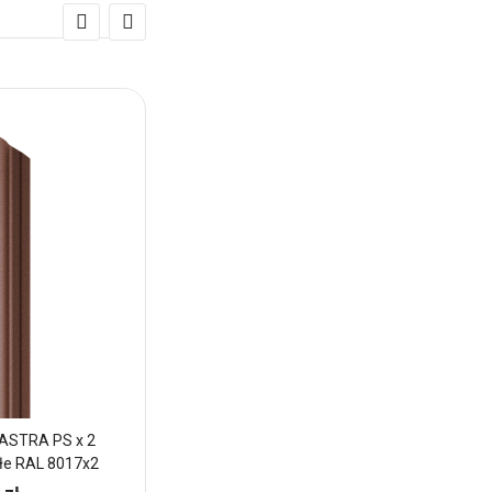
ASTRA PS x 2
Sztacheta metalowa ASTRA PS x 2
łe RAL 8017x2
zakończenie proste RAL 8017x2