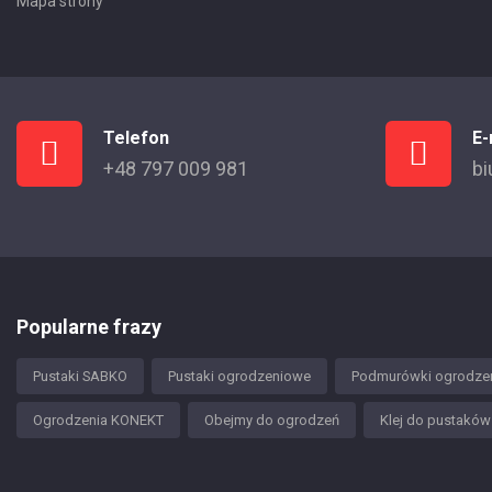
Mapa strony
Telefon
E-
+48 797 009 981
bi
Popularne frazy
Pustaki SABKO
Pustaki ogrodzeniowe
Podmurówki ogrodze
Ogrodzenia KONEKT
Obejmy do ogrodzeń
Klej do pustakó