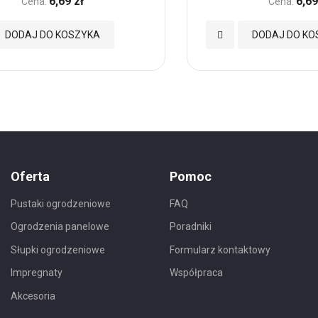
6,69 zł
6,69
Cena:
Cena:
Dodaj
DODAJ DO KOSZYKA
DODAJ DO KO
do
nych
Ulubionych
Oferta
Pomoc
Pustaki ogrodzeniowe
FAQ
Ogrodzenia panelowe
Poradniki
Słupki ogrodzeniowe
Formularz kontaktowy
Impregnaty
Współpraca
Akcesoria