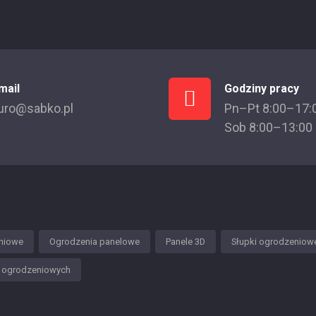
mail
Godziny pracy
uro@sabko.pl
Pn–Pt 8:00–17:
Sob 8:00–13:00
niowe
Ogrodzenia panelowe
Panele 3D
Słupki ogrodzeniow
w ogrodzeniowych