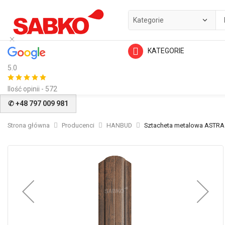
KATEGORIE
5.0
Ilość opinii - 572
✆ +48 797 009 981
Strona główna
Producenci
HANBUD
Sztacheta metalowa ASTRA
Przejdź
na
koniec
galerii