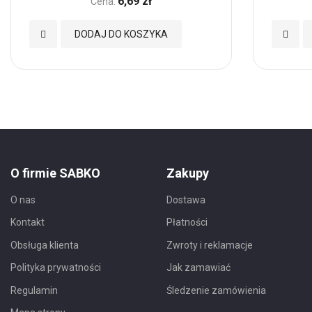
6,69 zł
Cena:
Dodaj
Dodaj
DODAJ DO KOSZYKA
do
do
Ulubionych
Ulubio
O firmie SABKO
Zakupy
O nas
Dostawa
Kontakt
Płatności
Obsługa klienta
Zwroty i reklamacje
Polityka prywatności
Jak zamawiać
Regulamin
Śledzenie zamówienia