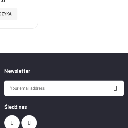
 zł
6,69 zł
Cena:
Dodaj
SZYKA
DODAJ DO KOSZYKA
do
Ulubionych
Newsletter
Śledź nas