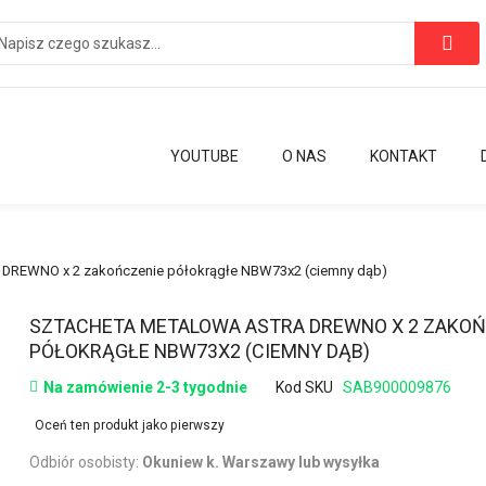
YOUTUBE
O NAS
KONTAKT
 DREWNO x 2 zakończenie półokrągłe NBW73x2 (ciemny dąb)
Przejdź
SZTACHETA METALOWA ASTRA DREWNO X 2 ZAKOŃ
na
PÓŁOKRĄGŁE NBW73X2 (CIEMNY DĄB)
początek
Na zamówienie 2-3 tygodnie
Kod SKU
SAB900009876
galerii
Oceń ten produkt jako pierwszy
Odbiór osobisty:
Okuniew k. Warszawy lub wysyłka