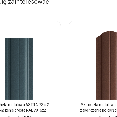
Cię zainteresować!
heta metalowa ASTRA PS x 2
Sztacheta metalowa 
ończenie proste RAL 7016x2
zakończenie półokrąg