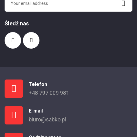
Śledź nas
Telefon
+48 797 009 981
E-mail
biuro@sabko.pl