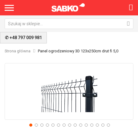
✆ +48 797 009 981
Strona główna
Panel ogrodzeniowy 3D 123x250cm drut fi 5,0
Przejdź
Pr
na
na
koniec
po
galerii
ga