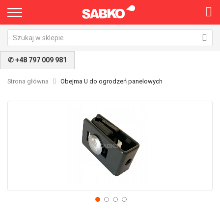
×
✆ +48 797 009 981
Strona główna
Obejma U do ogrodzeń panelowych
Przejdź
Pr
na
na
koniec
po
galerii
ga
Nie pokazuj ponownie