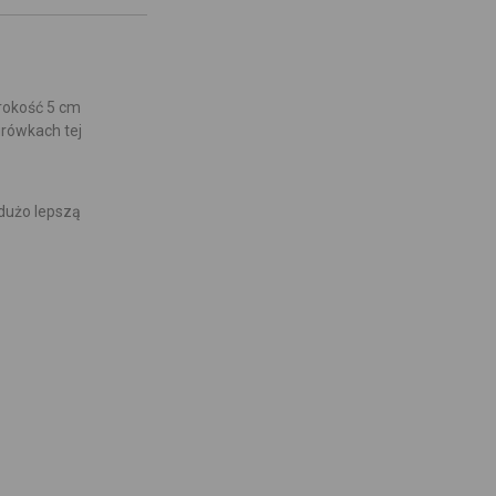
rokość 5 cm
rówkach tej
 dużo lepszą