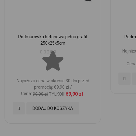
Podmurówka betonowa pełna grafit
Podmu
250x25x5cm
Ocena:
Najniżs
Cena
Dodaj
Najniższa cena w okresie 30 dni przed
promocją: 69,90 zł /
do
Cena:
69,90 zł
99,00 zł
TYLKO!!!
Ulubio
Dodaj
DODAJ DO KOSZYKA
do
Ulubionych