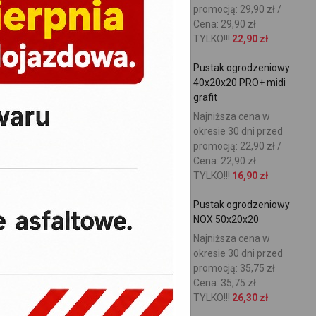
promocją: 29,90 zł /
Cena:
29,90 zł
TYLKO!!!
22,90 zł
Pustak ogrodzeniowy
40x20x20 PRO+ midi
grafit
Najniższa cena w
okresie 30 dni przed
promocją: 22,90 zł /
Cena:
22,90 zł
TYLKO!!!
16,90 zł
Pustak ogrodzeniowy
NOX 50x20x20
Najniższa cena w
okresie 30 dni przed
promocją: 35,75 zł
Cena:
35,75 zł
TYLKO!!!
26,30 zł