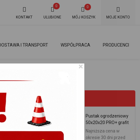
0
0
KONTAKT
ULUBIONE
MÓJ KOSZYK
MOJE KONTO
DOSTAWA I TRANSPORT
WSPÓŁPRACA
PRODUCENCI
×
PROMOCJE
Pustak ogrodzeniowy
50x20x20 PRO+ grafit
Najniższa cena w
okresie 30 dni przed