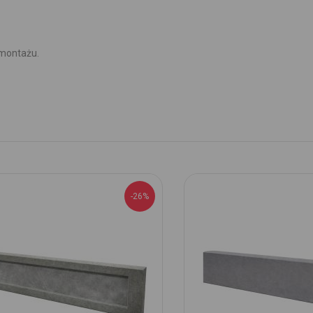
 montażu.
-26%