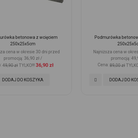
rówka betonowa z wcięciem
Podmurówka betonowa
250x25x5cm
250x25x5
za cena w okresie 30 dni przed
Najniższa cena w okres
promocją: 36,90 zł /
promocją: 49,9
:
36,90 zł
Cena:
49,90 zł
TYLKO!!!
89,00 zł
TYLKO!
Dodaj
DODAJ DO KOSZYKA
DODAJ DO KO
do
nych
Ulubionych