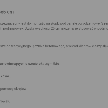
5x5 cm
rzeznaczony jest do montażu na słupki pod panele ogrodzeniowe. Sze
ych podmurówek. Dzięki wysokości 25 cm możemy je stosować w podmu
ze od tradycyjnego łącznika betonowego, a wśród klientów cieszy się
samowiercących o sześciokątnym łbie
.
zkowo.
.
 pomocą wkrętów.
rówek.