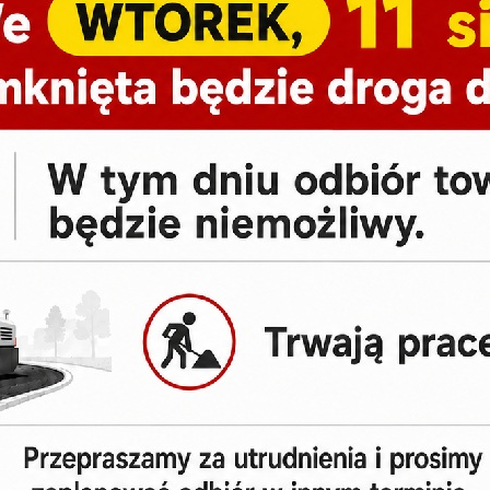
Odbiór osobisty:
Okuniew k. Warszawy lub wysyłka
Masz pytanie?:
(+48) 797-009-981
Dostępne warianty/kolory