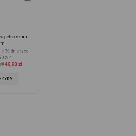
 pełna szara
cm
ie 30 dni przed
0 zł /
49,90 zł
!!
SZYKA