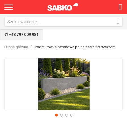
✆ +48 797 009 981
Strona główna
Podmurówka betonowa pełna szara 250x25x5cm
Przejdź
Pr
na
na
koniec
po
galerii
ga