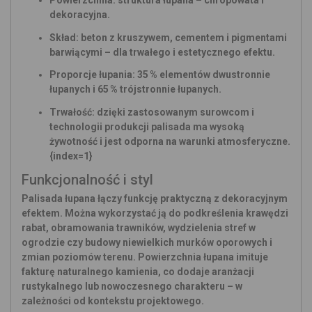
Powierzchnia:
struktura łupana – chropowata i
dekoracyjna.
Skład:
beton z kruszywem, cementem i pigmentami
barwiącymi – dla trwałego i estetycznego efektu.
Proporcje łupania: 35 % elementów dwustronnie
łupanych i 65 % trójstronnie łupanych.
Trwałość:
dzięki zastosowanym surowcom i
technologii produkcji palisada ma wysoką
żywotność i jest odporna na warunki atmosferyczne.
{index=1}
Funkcjonalność i styl
Palisada łupana łączy funkcję praktyczną z dekoracyjnym
efektem. Można wykorzystać ją do podkreślenia krawędzi
rabat, obramowania trawników, wydzielenia stref w
ogrodzie czy budowy niewielkich murków oporowych i
zmian poziomów terenu. Powierzchnia łupana imituje
fakturę naturalnego kamienia, co dodaje aranżacji
rustykalnego lub nowoczesnego charakteru – w
zależności od kontekstu projektowego.