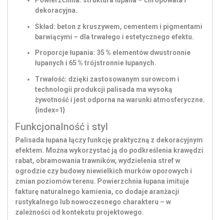
Powierzchnia:
struktura łupana – chropowata i
dekoracyjna.
Skład:
beton z kruszywem, cementem i pigmentami
barwiącymi – dla trwałego i estetycznego efektu.
Proporcje łupania: 35 % elementów dwustronnie
łupanych i 65 % trójstronnie łupanych.
Trwałość:
dzięki zastosowanym surowcom i
technologii produkcji palisada ma wysoką
żywotność i jest odporna na warunki atmosferyczne.
{index=1}
Funkcjonalność i styl
Palisada łupana łączy funkcję praktyczną z dekoracyjnym
efektem. Można wykorzystać ją do podkreślenia krawędzi
rabat, obramowania trawników, wydzielenia stref w
ogrodzie czy budowy niewielkich murków oporowych i
zmian poziomów terenu. Powierzchnia łupana imituje
fakturę naturalnego kamienia, co dodaje aranżacji
rustykalnego lub nowoczesnego charakteru – w
zależności od kontekstu projektowego.