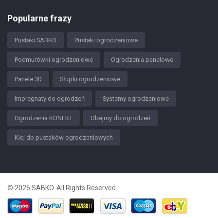
Popularne frazy
Pustaki SABKO
Pustaki ogrodzeniowe
Podmurówki ogrodzeniowe
Ogrodzenia panelowe
Panele 3D
Słupki ogrodzeniowe
Impregnaty do ogrodzeń
Systemy ogrodzeniowe
Ogrodzenia KONEKT
Obejmy do ogrodzeń
Klej do pustaków ogrodzeniowych
© 2026 SABKO. All Rights Reserved.