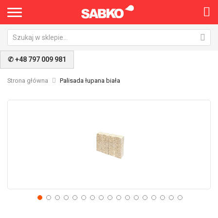
✆ +48 797 009 981
Strona główna
Palisada łupana biała
Przejdź
Pr
na
na
koniec
po
galerii
ga