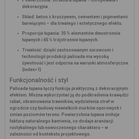
Powierzchnia:
struktura łupana – chropowata i
dekoracyjna.
Skład:
beton z kruszywem, cementem i pigmentami
barwiącymi – dla trwałego i estetycznego efektu.
Proporcje łupania: 35 % elementów dwustronnie
łupanych i 65 % trójstronnie łupanych.
Trwałość:
dzięki zastosowanym surowcom i
technologii produkcji palisada ma wysoką
żywotność i jest odporna na warunki atmosferyczne.
{index=1}
Funkcjonalność i styl
Palisada łupana łączy funkcję praktyczną z dekoracyjnym
efektem. Można wykorzystać ją do podkreślenia krawędzi
rabat, obramowania trawników, wydzielenia stref w
ogrodzie czy budowy niewielkich murków oporowych i
zmian poziomów terenu. Powierzchnia łupana imituje
fakturę naturalnego kamienia, co dodaje aranżacji
rustykalnego lub nowoczesnego charakteru – w
zależności od kontekstu projektowego.