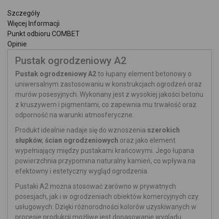
Szczegóły
Więcej Informacji
Punkt odbioru COMBET
Opinie
Pustak ogrodzeniowy A2
Pustak ogrodzeniowy A2
to łupany element betonowy o
uniwersalnym zastosowaniu w konstrukcjach ogrodzeń oraz
murów posesyjnych. Wykonany jest z wysokiej jakości betonu
z kruszywem i pigmentami, co zapewnia mu trwałość oraz
odporność na warunki atmosferyczne.
Produkt idealnie nadaje się do wznoszenia
szerokich
słupków
,
ścian ogrodzeniowych
oraz jako element
wypełniający między pustakami krańcowymi. Jego łupana
powierzchnia przypomina naturalny kamień, co wpływa na
efektowny i estetyczny wygląd ogrodzenia.
Pustaki A2 można stosować zarówno w prywatnych
posesjach, jak i w ogrodzeniach obiektów komercyjnych czy
usługowych. Dzięki różnorodności kolorów uzyskiwanych w
procesie produkcji możliwe jest dopasowanie wyglądu