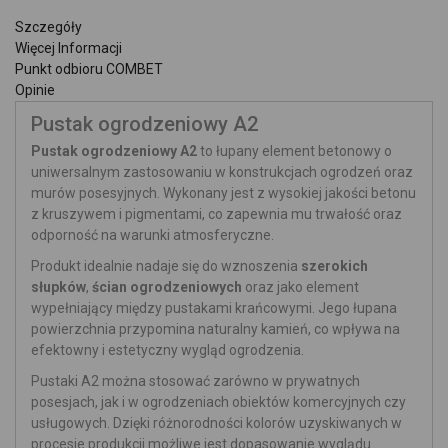
Szczegóły
Więcej Informacji
Punkt odbioru COMBET
Opinie
Pustak ogrodzeniowy A2
Pustak ogrodzeniowy A2
to łupany element betonowy o
uniwersalnym zastosowaniu w konstrukcjach ogrodzeń oraz
murów posesyjnych. Wykonany jest z wysokiej jakości betonu
z kruszywem i pigmentami, co zapewnia mu trwałość oraz
odporność na warunki atmosferyczne.
Produkt idealnie nadaje się do wznoszenia
szerokich
słupków
,
ścian ogrodzeniowych
oraz jako element
wypełniający między pustakami krańcowymi. Jego łupana
powierzchnia przypomina naturalny kamień, co wpływa na
efektowny i estetyczny wygląd ogrodzenia.
Pustaki A2 można stosować zarówno w prywatnych
posesjach, jak i w ogrodzeniach obiektów komercyjnych czy
usługowych. Dzięki różnorodności kolorów uzyskiwanych w
procesie produkcji możliwe jest dopasowanie wyglądu