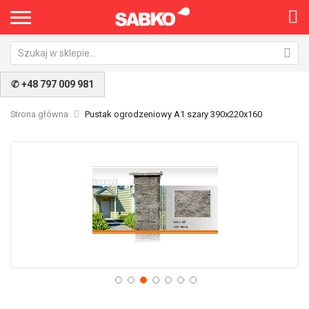
✆ +48 797 009 981
Strona główna
Pustak ogrodzeniowy A1 szary 390x220x160
Przejdź
Pr
na
na
koniec
po
galerii
ga