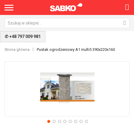
✆ +48 797 009 981
Strona główna
Pustak ogrodzeniowy A1 multi5 390x220x160
Przejdź
Pr
na
na
koniec
po
galerii
ga