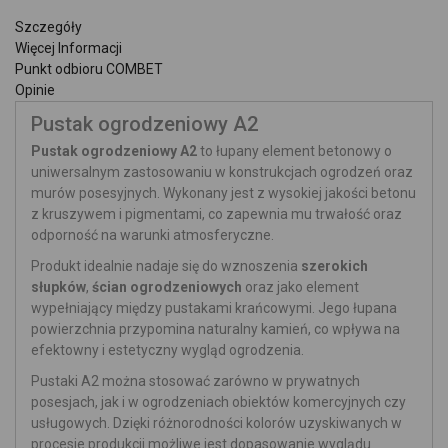
Szczegóły
Więcej Informacji
Punkt odbioru COMBET
Opinie
Pustak ogrodzeniowy A2
Pustak ogrodzeniowy A2
to łupany element betonowy o
uniwersalnym zastosowaniu w konstrukcjach ogrodzeń oraz
murów posesyjnych. Wykonany jest z wysokiej jakości betonu
z kruszywem i pigmentami, co zapewnia mu trwałość oraz
odporność na warunki atmosferyczne.
Produkt idealnie nadaje się do wznoszenia
szerokich
słupków
,
ścian ogrodzeniowych
oraz jako element
wypełniający między pustakami krańcowymi. Jego łupana
powierzchnia przypomina naturalny kamień, co wpływa na
efektowny i estetyczny wygląd ogrodzenia.
Pustaki A2 można stosować zarówno w prywatnych
posesjach, jak i w ogrodzeniach obiektów komercyjnych czy
usługowych. Dzięki różnorodności kolorów uzyskiwanych w
procesie produkcji możliwe jest dopasowanie wyglądu