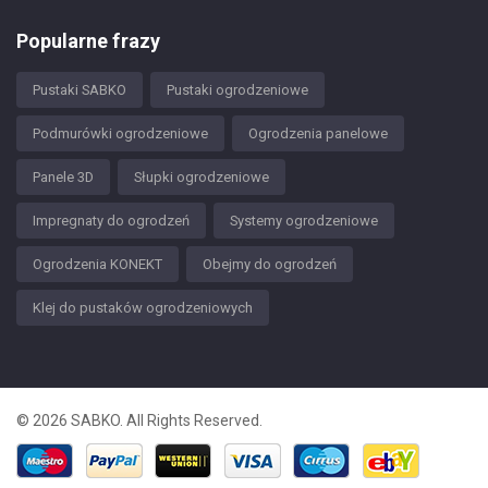
Popularne frazy
Pustaki SABKO
Pustaki ogrodzeniowe
Podmurówki ogrodzeniowe
Ogrodzenia panelowe
Panele 3D
Słupki ogrodzeniowe
Impregnaty do ogrodzeń
Systemy ogrodzeniowe
Ogrodzenia KONEKT
Obejmy do ogrodzeń
Klej do pustaków ogrodzeniowych
© 2026 SABKO. All Rights Reserved.