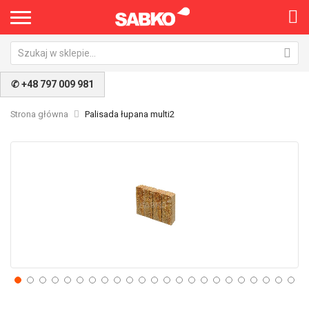
✆ +48 797 009 981
Strona główna
Palisada łupana multi2
Przejdź
Pr
na
na
koniec
po
galerii
ga