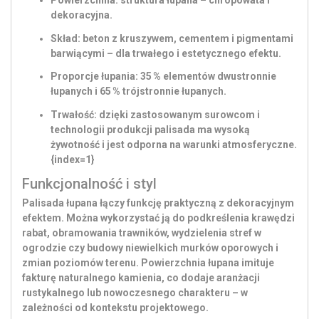
Powierzchnia:
struktura łupana – chropowata i
dekoracyjna.
Skład:
beton z kruszywem, cementem i pigmentami
barwiącymi – dla trwałego i estetycznego efektu.
Proporcje łupania: 35 % elementów dwustronnie
łupanych i 65 % trójstronnie łupanych.
Trwałość:
dzięki zastosowanym surowcom i
technologii produkcji palisada ma wysoką
żywotność i jest odporna na warunki atmosferyczne.
{index=1}
Funkcjonalność i styl
Palisada łupana łączy funkcję praktyczną z dekoracyjnym
efektem. Można wykorzystać ją do podkreślenia krawędzi
rabat, obramowania trawników, wydzielenia stref w
ogrodzie czy budowy niewielkich murków oporowych i
zmian poziomów terenu. Powierzchnia łupana imituje
fakturę naturalnego kamienia, co dodaje aranżacji
rustykalnego lub nowoczesnego charakteru – w
zależności od kontekstu projektowego.