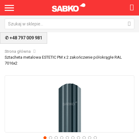
✆ +48 797 009 981
Strona główna
Sztacheta metalowa ESTETIC PM x 2 zakończenie półokrągłe RAL
7016x2
Przejdź
Pr
na
na
koniec
po
galerii
ga