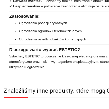
✔
Łatwość montażu
– sztachety można instalować pionowo lub 
✔
Bezpieczeństwo
– półokrągłe zakończenie eliminuje ostre kr
Zastosowanie:
Ogrodzenia posesji prywatnych
Ogrodzenia ogrodów i terenów zielonych
Ogrodzenia osiedli i obiektów komercyjnych
Dlaczego warto wybrać ESTETIC?
Sztachety
ESTETIC
to połączenie klasycznej elegancji drewna z
atmosferyczne oraz niskim wymaganiom eksploatacyjnym, stano
utrzymaniu ogrodzenia.
Znaleźliśmy inne produkty, które mogą 