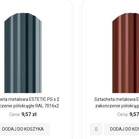
eta metalowa ESTETIC PS x 2
Sztacheta metalowa E
czenie półokrągłe RAL 7016x2
zakończenie półokrąg
9,57 zł
9,57
Cena:
Cena:
Dodaj
DODAJ DO KOSZYKA
DODAJ DO KO