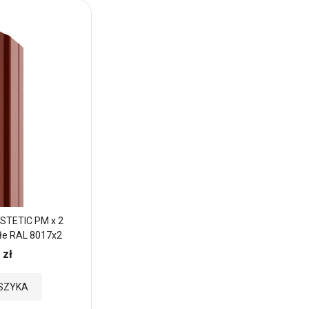
STETIC PM x 2
Sztacheta metalowa ESTETIC PM x 2
łe RAL 8017x2
zakończenie półokrągłe RAL 9005x2
 zł
9,57 zł
Cena:
Dodaj
SZYKA
DODAJ DO KOSZYKA