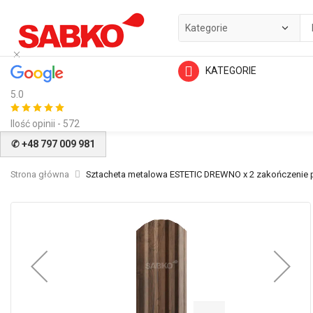
KATEGORIE
5.0
Ilość opinii - 572
✆ +48 797 009 981
Strona główna
Sztacheta metalowa ESTETIC DREWNO x 2 zakończenie 
Przejdź
na
koniec
galerii