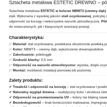
Sztacheta metalowa ESTETIC DREWNO – póło
Sztacheta metalowa
ESTETIC w kolorze NBW73 (ciemny dąb)
stali. Wykonana z wysokiej jakości
stali ocynkowanej
, pokrytej
odporność na korozję i niekorzystne warunki atmosferyczne.
Pół
do nowoczesnych, jak i klasycznych aranżacji posesji.
Charakterystyka:
✅
Materiał:
stal ocynkowana, powlekana obustronnie powłoką p
✅
Kolor:
NBW73 – ciemny dąb, wykończenie drewnopodobne
✅
Zakończenie:
półokrągłe
✅
Grubość blachy:
0,5 mm
✅
Odporność na warunki atmosferyczne:
wysoka, dzięki ocyn
✅
Montaż:
możliwość instalacji pionowej lub poziomej
Zalety produktu:
✔
Trwałość i odporność na korozję
– stal ocynkowana i powło
✔
Naturalny wygląd drewna
– realistyczny kolor i struktura c
✔
Odporność na promieniowanie UV
– kolory nie blakną nawet
✔
Bezobsługowość
– brak konieczności malowania, impregnacji