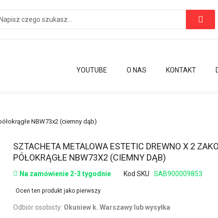
YOUTUBE
O NAS
KONTAKT
półokrągłe NBW73x2 (ciemny dąb)
Przejdź
SZTACHETA METALOWA ESTETIC DREWNO X 2 ZAK
na
PÓŁOKRĄGŁE NBW73X2 (CIEMNY DĄB)
początek
Na zamówienie 2-3 tygodnie
Kod SKU
SAB900009853
galerii
Oceń ten produkt jako pierwszy
Odbiór osobisty:
Okuniew k. Warszawy lub wysyłka