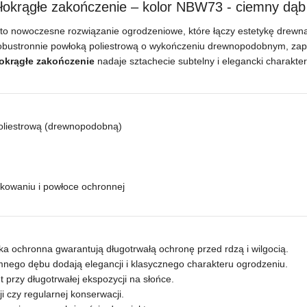
krągłe zakończenie – kolor NBW73 - ciemny dąb
to nowoczesne rozwiązanie ogrodzeniowe, które łączy estetykę drewna
 obustronnie powłoką poliestrową o wykończeniu drewnopodobnym, zape
okrągłe zakończenie
nadaje sztachecie subtelny i elegancki charakte
oliestrową (drewnopodobną)
kowaniu i powłoce ochronnej
ka ochronna gwarantują długotrwałą ochronę przed rdzą i wilgocią.
iemnego dębu dodają elegancji i klasycznego charakteru ogrodzeniu.
 przy długotrwałej ekspozycji na słońce.
 czy regularnej konserwacji.