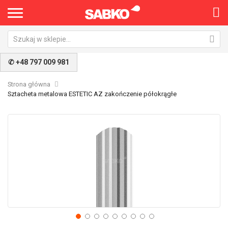
✆ +48 797 009 981
Strona główna
Sztacheta metalowa ESTETIC AZ zakończenie półokrągłe
Przejdź
Pr
na
na
koniec
po
galerii
ga