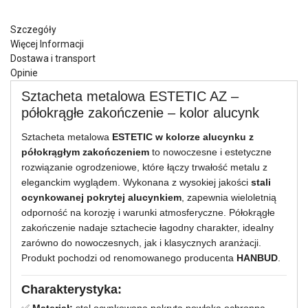
Szczegóły
Więcej Informacji
Dostawa i transport
Opinie
Sztacheta metalowa ESTETIC AZ –
półokrągłe zakończenie – kolor alucynk
Sztacheta metalowa
ESTETIC w kolorze alucynku z
półokrągłym zakończeniem
to nowoczesne i estetyczne
rozwiązanie ogrodzeniowe, które łączy trwałość metalu z
eleganckim wyglądem. Wykonana z wysokiej jakości
stali
ocynkowanej pokrytej alucynkiem
, zapewnia wieloletnią
odporność na korozję i warunki atmosferyczne. Półokrągłe
zakończenie nadaje sztachecie łagodny charakter, idealny
zarówno do nowoczesnych, jak i klasycznych aranżacji.
Produkt pochodzi od renomowanego producenta
HANBUD
.
Charakterystyka:
✅
Materiał:
stal ocynkowana pokryta powłoką ochronną