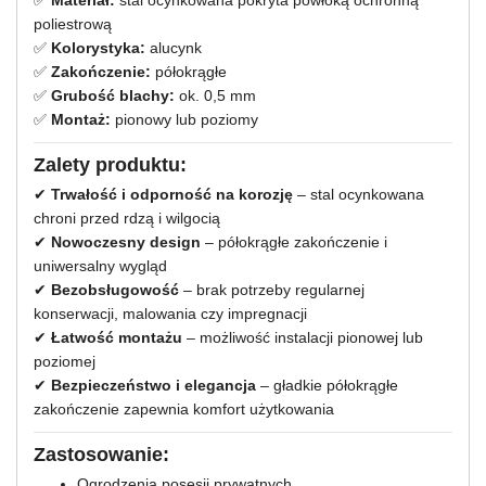
poliestrową
✅
Kolorystyka:
alucynk
✅
Zakończenie:
półokrągłe
✅
Grubość blachy:
ok. 0,5 mm
✅
Montaż:
pionowy lub poziomy
Zalety produktu:
✔
Trwałość i odporność na korozję
– stal ocynkowana
chroni przed rdzą i wilgocią
✔
Nowoczesny design
– półokrągłe zakończenie i
uniwersalny wygląd
✔
Bezobsługowość
– brak potrzeby regularnej
konserwacji, malowania czy impregnacji
✔
Łatwość montażu
– możliwość instalacji pionowej lub
poziomej
✔
Bezpieczeństwo i elegancja
– gładkie półokrągłe
zakończenie zapewnia komfort użytkowania
Zastosowanie:
Ogrodzenia posesji prywatnych