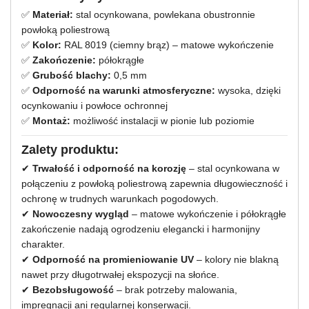
✅
Materiał:
stal ocynkowana, powlekana obustronnie
powłoką poliestrową
✅
Kolor:
RAL 8019 (ciemny brąz) – matowe wykończenie
✅
Zakończenie:
półokrągłe
✅
Grubość blachy:
0,5 mm
✅
Odporność na warunki atmosferyczne:
wysoka, dzięki
ocynkowaniu i powłoce ochronnej
✅
Montaż:
możliwość instalacji w pionie lub poziomie
Zalety produktu:
✔
Trwałość i odporność na korozję
– stal ocynkowana w
połączeniu z powłoką poliestrową zapewnia długowieczność i
ochronę w trudnych warunkach pogodowych.
✔
Nowoczesny wygląd
– matowe wykończenie i półokrągłe
zakończenie nadają ogrodzeniu elegancki i harmonijny
charakter.
✔
Odporność na promieniowanie UV
– kolory nie blakną
nawet przy długotrwałej ekspozycji na słońce.
✔
Bezobsługowość
– brak potrzeby malowania,
impregnacji ani regularnej konserwacji.