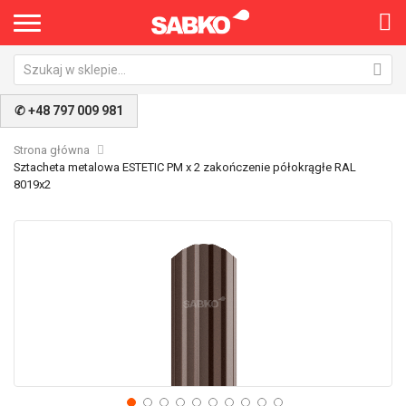
×
✆ +48 797 009 981
Strona główna
Sztacheta metalowa ESTETIC PM x 2 zakończenie półokrągłe RAL
8019x2
Przejdź
Pr
na
na
koniec
po
galerii
ga
Nie pokazuj ponownie