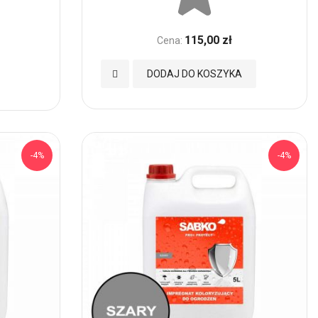
115,00 zł
Cena:
Dodaj
DODAJ DO KOSZYKA
do
Ulubionych
-4%
-4%