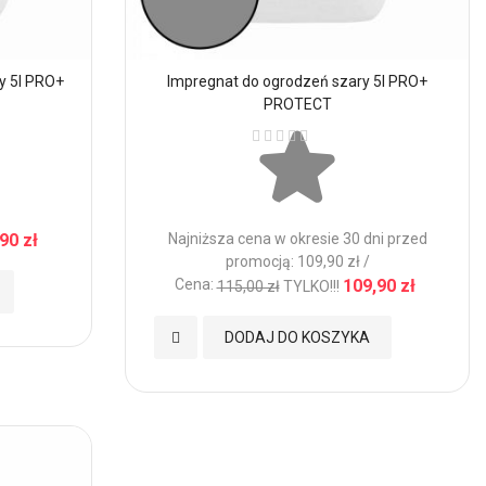
y 5l PRO+
Impregnat do ogrodzeń szary 5l PRO+
PROTECT
Ocena:
90 zł
Najniższa cena w okresie 30 dni przed
promocją: 109,90 zł /
Cena:
109,90 zł
115,00 zł
TYLKO!!!
Dodaj
DODAJ DO KOSZYKA
do
Ulubionych