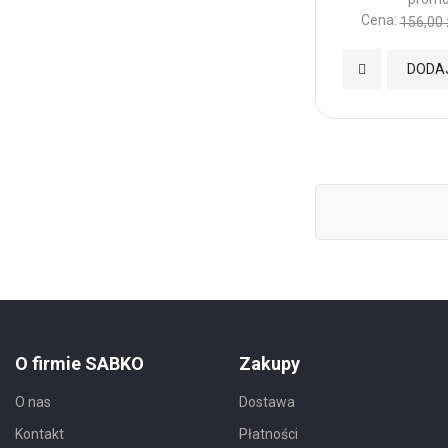
Cena:
156,00 
Dodaj
DODA
do
Ulubionych
O firmie SABKO
Zakupy
O nas
Dostawa
Kontakt
Płatności