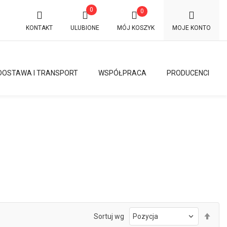
0
0
KONTAKT
ULUBIONE
MÓJ KOSZYK
MOJE KONTO
DOSTAWA I TRANSPORT
WSPÓŁPRACA
PRODUCENCI
Ust
Sortuj wg
kie