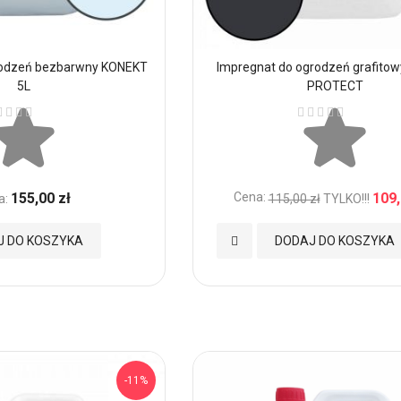
rodzeń bezbarwny KONEKT
Impregnat do ogrodzeń grafitow
5L
PROTECT
ena:
Ocena:
155,00 zł
Cena:
109,
a:
115,00 zł
TYLKO!!!
Dodaj
J DO KOSZYKA
DODAJ DO KOSZYKA
do
Ulubionych
-11%