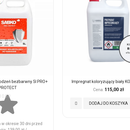
rodzeń bezbarwny 5l PRO+
Impregnat koloryzujący biały K
PROTECT
115,00 zł
Cena:
ena:
Dodaj
DODAJ DO KOSZYKA
do
 w okresie 30 dni przed
Ulubionych
ją: 139,00 zł /