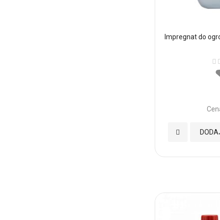
Impregnat do og
Oc
Cen
Dodaj
DODA
do
Ulubionych