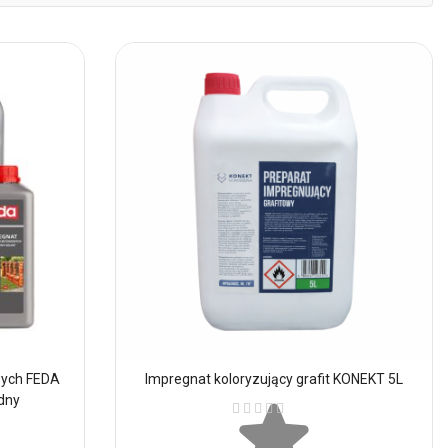
mal
wych FEDA
Impregnat koloryzujący grafit KONEKT 5L
dny
Ocena: