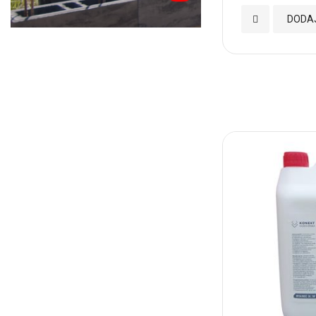
Dodaj
DODA
do
Ulubionych