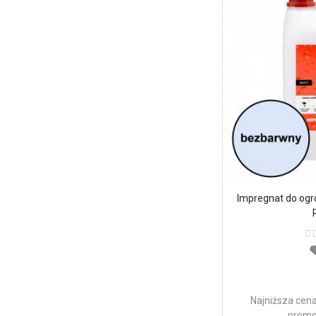
Impregnat do og
Oc
Najniższa cena
promoc