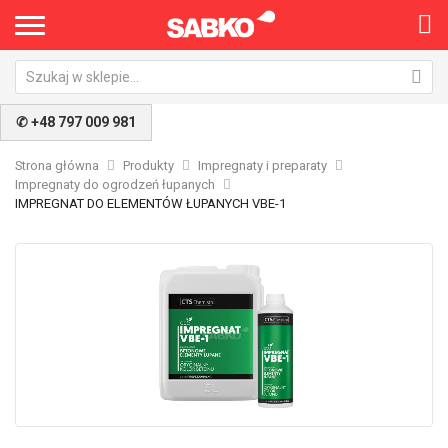
✆ +48 797 009 981
Strona główna
Produkty
Impregnaty i preparaty
Impregnaty do ogrodzeń łupanych
IMPREGNAT DO ELEMENTÓW ŁUPANYCH VBE-1
Przejdź
Pr
na
na
koniec
po
galerii
ga