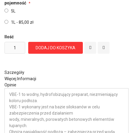
pojemność
5L
1L
-
85,00 zł
Ilość
DODAJ DO KOSZYKA
Szczegóły
Więcej Informacji
Opinie
VBE-1 to wodny, hydrofobizujący preparat, niezmieniający
koloru podłoża.
VBE-1 wykonany jest na bazie siloksanów w celu
zabezpieczenia przed działaniem
wody, mineralnych, porowatych betonowych elementów
łupanych.
Obniża nasiąkliwość podłoża – zabezpiecza przed wodą