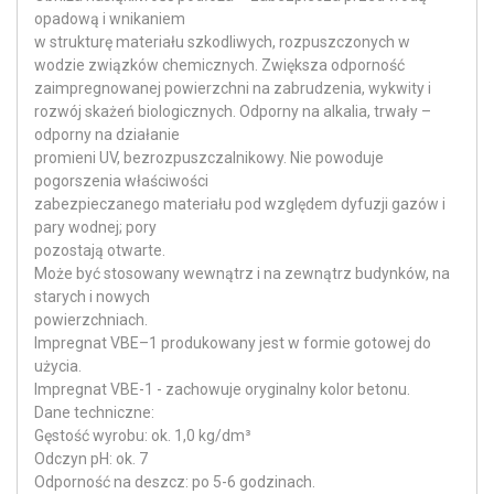
opadową i wnikaniem
w strukturę materiału szkodliwych, rozpuszczonych w
wodzie związków chemicznych. Zwiększa odporność
zaimpregnowanej powierzchni na zabrudzenia, wykwity i
rozwój skażeń biologicznych. Odporny na alkalia, trwały –
odporny na działanie
promieni UV, bezrozpuszczalnikowy. Nie powoduje
pogorszenia właściwości
zabezpieczanego materiału pod względem dyfuzji gazów i
pary wodnej; pory
pozostają otwarte.
Może być stosowany wewnątrz i na zewnątrz budynków, na
starych i nowych
powierzchniach.
Impregnat VBE–1 produkowany jest w formie gotowej do
użycia.
Impregnat VBE-1 - zachowuje oryginalny kolor betonu.
Dane techniczne:
Gęstość wyrobu: ok. 1,0 kg/dm³
Odczyn pH: ok. 7
Odporność na deszcz: po 5-6 godzinach.