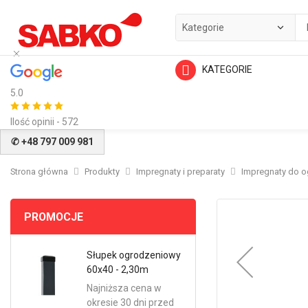
KATEGORIE
5.0
Ilość opinii - 572
✆ +48 797 009 981
Strona główna
Produkty
Impregnaty i preparaty
Impregnaty do o
Przejdź
PROMOCJE
na
koniec
galerii
Słupek ogrodzeniowy
60x40 - 2,30m
Najniższa cena w
okresie 30 dni przed