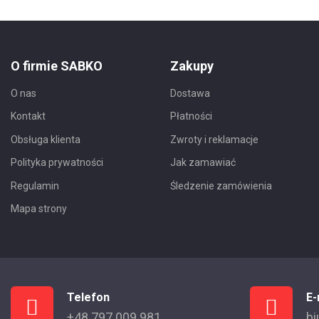
O firmie SABKO
Zakupy
O nas
Dostawa
Kontakt
Płatności
Obsługa klienta
Zwroty i reklamacje
Polityka prywatności
Jak zamawiać
Regulamin
Śledzenie zamówienia
Mapa strony
Telefon
E-
+48 797 009 981
bi