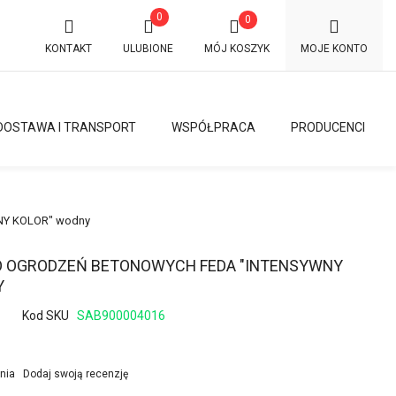
0
0
KONTAKT
ULUBIONE
MÓJ KOSZYK
MOJE KONTO
DOSTAWA I TRANSPORT
WSPÓŁPRACA
PRODUCENCI
NY KOLOR" wodny
O OGRODZEŃ BETONOWYCH FEDA "INTENSYWNY
Y
Kod SKU
SAB900004016
inia
Dodaj swoją recenzję