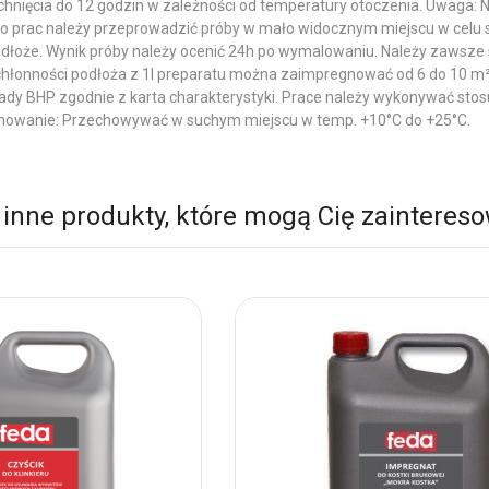
chnięcia do 12 godzin w zależności od temperatury otoczenia. Uwaga: 
o prac należy przeprowadzić próby w mało widocznym miejscu w celu 
podłoże. Wynik próby należy ocenić 24h po wymalowaniu. Należy zawsz
chłonności podłoża z 1l preparatu można zaimpregnować od 6 do 10 m² 
y BHP zgodnie z karta charakterystyki. Prace należy wykonywać stosuj
nowanie: Przechowywać w suchym miejscu w temp. +10°C do +25°C.
 inne produkty, które mogą Cię zainteres