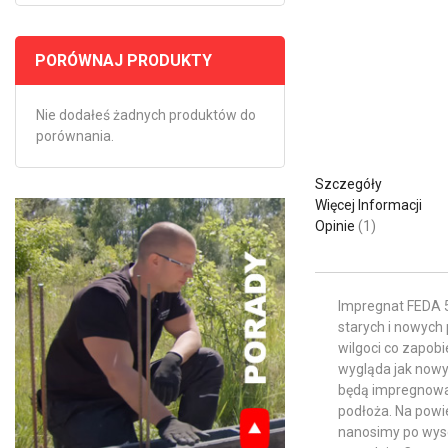
PORÓWNAJ PRODUKTY
Nie dodałeś żadnych produktów do
porównania.
Szczegóły
Więcej Informacji
Opinie
1
Impregnat FEDA 
starych i nowyc
wilgoci co zapob
wygląda jak nowy
będą impregnowan
podłoża. Na powi
nanosimy po wysc