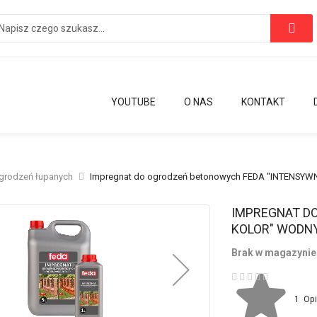
YOUTUBE
O NAS
KONTAKT
grodzeń łupanych
Impregnat do ogrodzeń betonowych FEDA "INTENSYW
Przejdź
IMPREGNAT D
na
KOLOR" WODN
początek
Brak w magazynie
galerii
Ocena:
1
Op