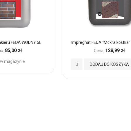
inkieru FEDA WODNY 5L
Impregnat FEDA "Mokra kostka"
85,00 zł
128,99 zł
a:
Cena:
 w magazynie
Dodaj
DODAJ DO KOSZYKA
do
h
Ulubionych