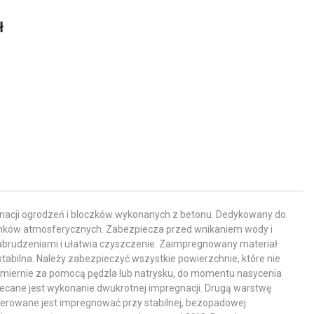
ł
acji ogrodzeń i bloczków wykonanych z betonu. Dedykowany do
unków atmosferycznych. Zabezpiecza przed wnikaniem wody i
abrudzeniami i ułatwia czyszczenie. Zaimpregnowany materiał
tabilna. Należy zabezpieczyć wszystkie powierzchnie, które nie
miernie za pomocą pędzla lub natrysku, do momentu nasycenia
lecane jest wykonanie dwukrotnej impregnacji. Drugą warstwę
gerowane jest impregnować przy stabilnej, bezopadowej