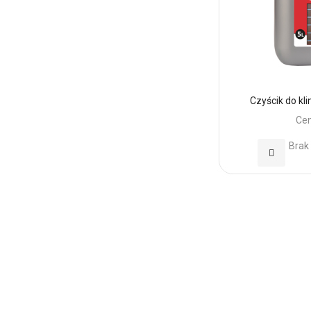
Czyścik do kl
Cen
Brak
Dodaj
do
Ulubionyc