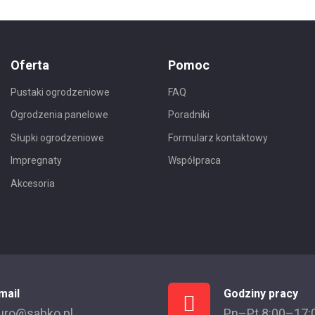
Oferta
Pomoc
Pustaki ogrodzeniowe
FAQ
Ogrodzenia panelowe
Poradniki
Słupki ogrodzeniowe
Formularz kontaktowy
Impregnaty
Współpraca
Akcesoria
mail
Godziny pracy
uro@sabko.pl
Pn–Pt 8:00–17: