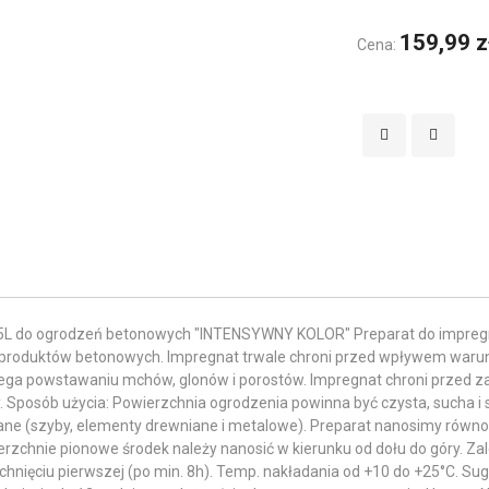
159,99 z
Cena:
5L do ogrodzeń betonowych "INTENSYWNY KOLOR" Preparat do impregn
h produktów betonowych. Impregnat trwale chroni przed wpływem war
iega powstawaniu mchów, glonów i porostów. Impregnat chroni przed z
. Sposób użycia: Powierzchnia ogrodzenia powinna być czysta, sucha i s
e (szyby, elementy drewniane i metalowe). Preparat nanosimy równo
erzchnie pionowe środek należy nanosić w kierunku od dołu do góry. Za
hnięciu pierwszej (po min. 8h). Temp. nakładania od +10 do +25°C. Su