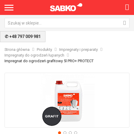
×
✆ +48 797 009 981
Strona główna
Produkty
Impregnaty i preparaty
Impregnaty do ogrodzeń łupanych
Impregnat do ogrodzeń grafitowy 5l PRO+ PROTECT
Przejdź
Pr
na
na
koniec
po
galerii
ga
Nie pokazuj ponownie