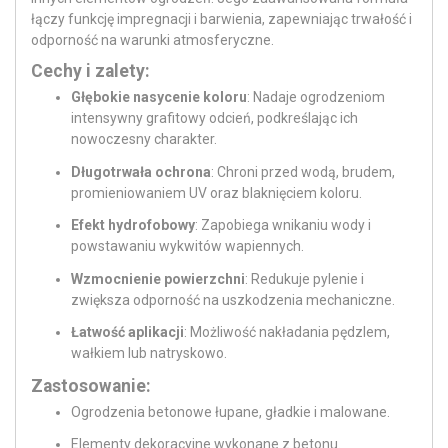
łączy funkcję impregnacji i barwienia, zapewniając trwałość i
odporność na warunki atmosferyczne.
Cechy i zalety:
Głębokie nasycenie koloru
: Nadaje ogrodzeniom
intensywny grafitowy odcień, podkreślając ich
nowoczesny charakter.
Długotrwała ochrona
: Chroni przed wodą, brudem,
promieniowaniem UV oraz blaknięciem koloru.
Efekt hydrofobowy
: Zapobiega wnikaniu wody i
powstawaniu wykwitów wapiennych.
Wzmocnienie powierzchni
: Redukuje pylenie i
zwiększa odporność na uszkodzenia mechaniczne.
Łatwość aplikacji
: Możliwość nakładania pędzlem,
wałkiem lub natryskowo.
Zastosowanie:
Ogrodzenia betonowe łupane, gładkie i malowane.
Elementy dekoracyjne wykonane z betonu.