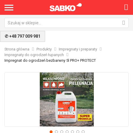
✆ +48 797 009 981
Strona główna
Produkty
Impregnaty i preparaty
Impregnaty do ogrodzeń łupanych
Impregnat do ogrodzeń bezbarwny 5l PRO+ PROTECT
Przejdź
Pr
na
na
koniec
po
galerii
ga