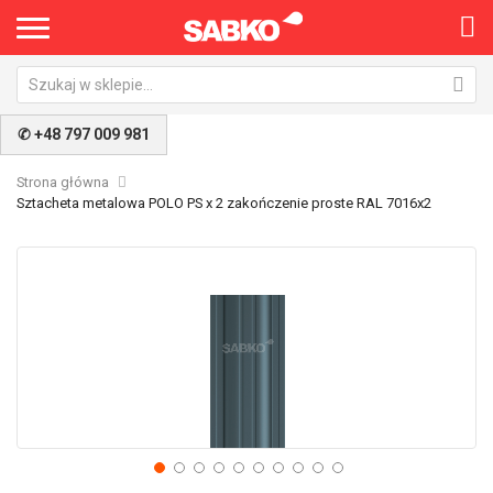
✆ +48 797 009 981
Strona główna
Sztacheta metalowa POLO PS x 2 zakończenie proste RAL 7016x2
Przejdź
Pr
na
na
koniec
po
galerii
ga