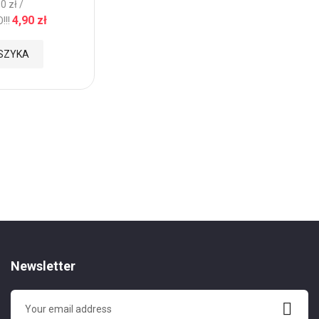
0 zł /
Dodaj
DODAJ DO KOSZYKA
4,90 zł
!!!
do
SZYKA
Ulubionych
Newsletter