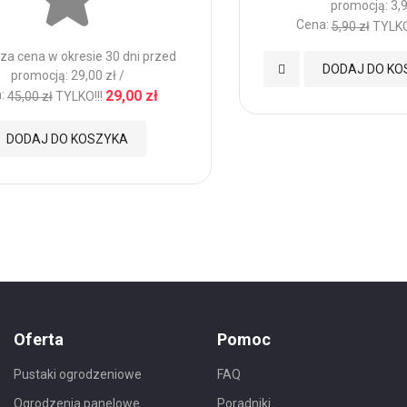
promocją: 3,9
Cena:
5,90 zł
TYLKO
za cena w okresie 30 dni przed
Dodaj
DODAJ DO KO
promocją: 29,00 zł /
:
29,00 zł
45,00 zł
TYLKO!!!
do
DODAJ DO KOSZYKA
Ulubionych
nych
Oferta
Pomoc
Pustaki ogrodzeniowe
FAQ
Ogrodzenia panelowe
Poradniki