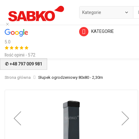
KATEGORIE
5.0
Ilość opinii - 572
✆ +48 797 009 981
Strona główna
Słupek ogrodzeniowy 80x80 - 2,30m
Przejdź
na
koniec
galerii