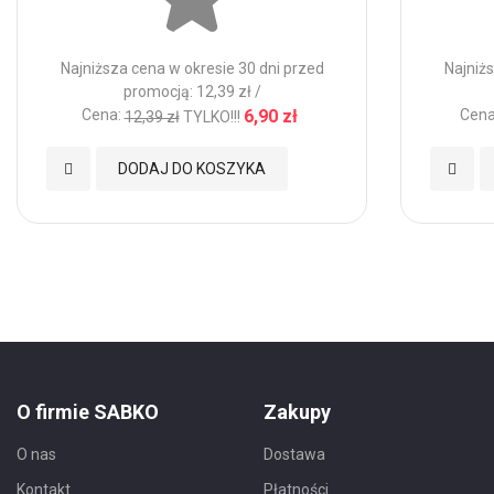
Najniższa cena w okresie 30 dni przed
Najniżs
promocją: 12,39 zł /
Cena:
6,90 zł
Cena
12,39 zł
TYLKO!!!
Dodaj
Dodaj
DODAJ DO KOSZYKA
do
do
Ulubionych
Ulubio
O firmie SABKO
Zakupy
O nas
Dostawa
Kontakt
Płatności