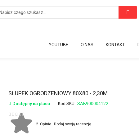
YOUTUBE
O NAS
KONTAKT
Przejdź
SŁUPEK OGRODZENIOWY 80X80 - 2,30M
na
Dostępny na placu
Kod SKU
SAB900004122
początek
galerii
Ocena:
2
Opinie
Dodaj swoją recenzję