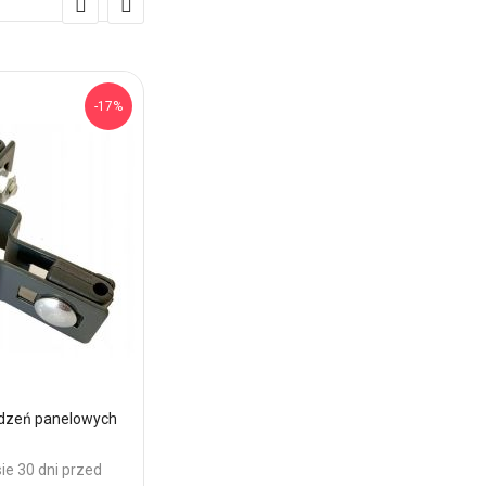
-17%
dzeń panelowych
Nakrętka zrywalna antykradzieżowa M8
69,00 zł
Cena:
ie 30 dni przed