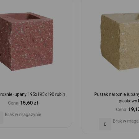
rożnie łupany 195x195x190 rubin
Pustak narożnie łupa
piaskowy 
15,60 zł
Cena:
19,1
Cena:
Brak w magazynie
daj
Brak w maga
Dodaj
o
do