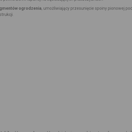
agmentów ogrodzenia
, umożliwiający przesunięcie spoiny pionowej p
trukcji.