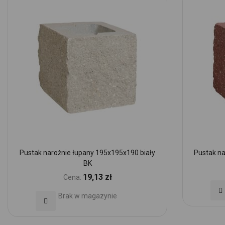
Pustak narożnie łupany 195x195x190 biały
Pustak na
BK
19,13 zł
Cena:
Do
Brak w magazynie
Dodaj
d
do