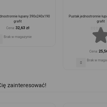
ednostronnie łupany 390x240x190
Pustak jednostronnie łu
grafit
grafit
Ocena:
32,63 zł
Cena:
Brak w magazynie
daj
o
25,5
Cena:
ubionych
Brak w maga
Dodaj
do
Ulubionych
Cię zainteresować!