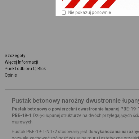
Nie pokazuj ponownie
Szczegóły
Więcej Informacji
Punkt odbioru Cj Blok
Opinie
Pustak betonowy narożny dwustronnie łupan
Pustak betonowy o powierzchni dwustronnie łupanej PBE-19-
PBE-19-1
. Dzięki łupanej strukturze na dwóch przylegających ś
murowych.
Pustak PBE-19-1-N 1/2 stosowany jest do
wykańczania narożny
pozwala zachować spójność wizualną muru i estetyczne przejści