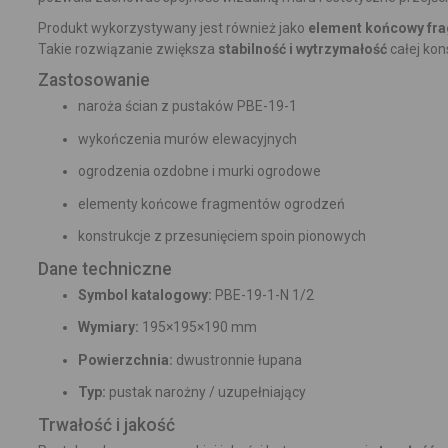
Produkt wykorzystywany jest również jako
element końcowy fr
Takie rozwiązanie zwiększa
stabilność i wytrzymałość
całej kons
Zastosowanie
naroża ścian z pustaków PBE-19-1
wykończenia murów elewacyjnych
ogrodzenia ozdobne i murki ogrodowe
elementy końcowe fragmentów ogrodzeń
konstrukcje z przesunięciem spoin pionowych
Dane techniczne
Symbol katalogowy:
PBE-19-1-N 1/2
Wymiary:
195×195×190 mm
Powierzchnia:
dwustronnie łupana
Typ:
pustak narożny / uzupełniający
Trwałość i jakość