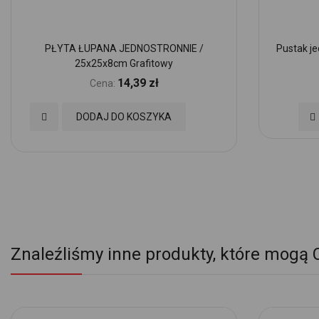
PŁYTA ŁUPANA JEDNOSTRONNIE /
Pustak j
25x25x8cm Grafitowy
14,39 zł
Cena:
Dodaj
Do
DODAJ DO KOSZYKA
do
d
Ulubionych
Ul
Znaleźliśmy inne produkty, które mogą 