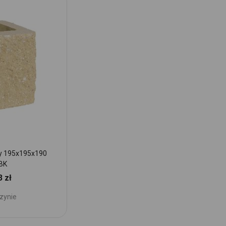
ny 195x195x190
Pustak narożnie łupany 195x195x190 be
BK
15,60 zł
Cena:
3 zł
Brak w magazynie
Dodaj
zynie
do