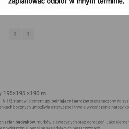
15,60 zł
Cena:
y 195×195 ×190 m
1-N 1/2
stanowi element
uzupełniający i narożny
przeznaczony do sy
ciankach bocznych umożliwia estetyczne i trwałe wykończenie naroży ko
ch ścian budynków
, murków elewacyjnych oraz ogrodzeń. Jako eleme
e powierzchni łupanej na sąsiadujących płaszczyznach.