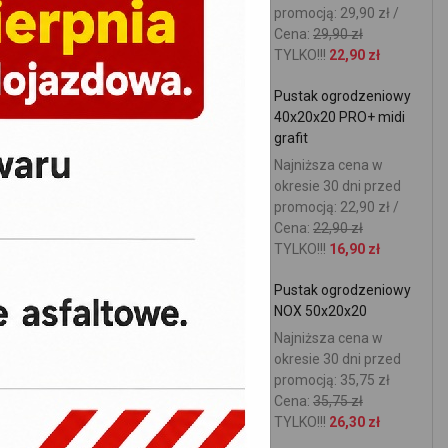
promocją: 29,90 zł /
Cena:
29,90 zł
TYLKO!!!
22,90 zł
Pustak ogrodzeniowy
40x20x20 PRO+ midi
grafit
Najniższa cena w
okresie 30 dni przed
promocją: 22,90 zł /
Cena:
22,90 zł
TYLKO!!!
16,90 zł
Pustak ogrodzeniowy
NOX 50x20x20
Najniższa cena w
okresie 30 dni przed
promocją: 35,75 zł
Cena:
35,75 zł
TYLKO!!!
26,30 zł