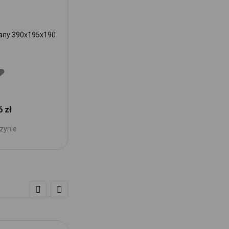
pany 390x195x190
6 zł
zynie