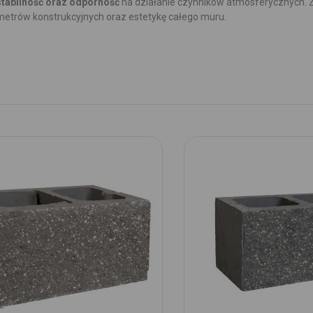
stabilność oraz odporność
na działanie czynników atmosferycznych.
trów konstrukcyjnych oraz estetykę całego muru.