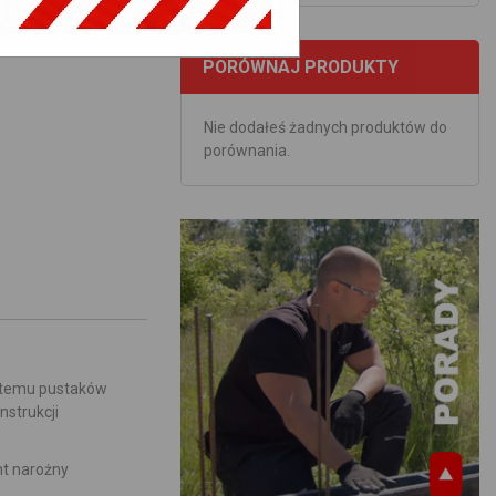
PORÓWNAJ PRODUKTY
Nie dodałeś żadnych produktów do
porównania.
stemu pustaków
nstrukcji
nt narożny