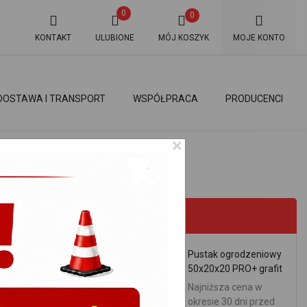
0
0
KONTAKT
ULUBIONE
MÓJ KOSZYK
MOJE KONTO
DOSTAWA I TRANSPORT
WSPÓŁPRACA
PRODUCENCI
×
PROMOCJE
Pustak ogrodzeniowy
50x20x20 PRO+ grafit
Najniższa cena w
okresie 30 dni przed